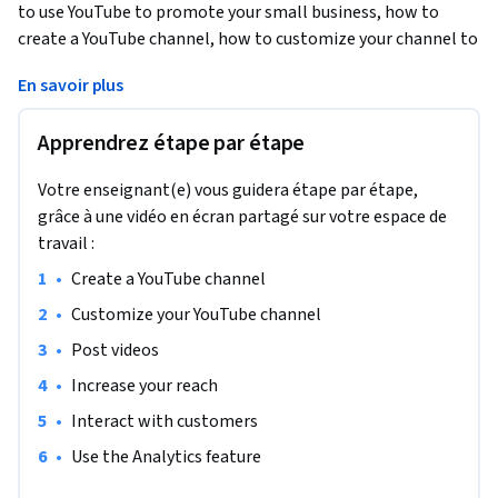
to use YouTube to promote your small business, how to 
create a YouTube channel, how to customize your channel to 
attract the right audience, how to post videos, how to 
En savoir plus
collaborate with other channels to improve client reach, 
how to interact with clients, and how to use YouTube 
Apprendrez étape par étape
analytics. This course will benefit small business owners 
with limited to no social media marketing experience. 
Votre enseignant(e) vous guidera étape par étape,
Note: This course works best for learners who are based in 
grâce à une vidéo en écran partagé sur votre espace de
the North America region. We’re currently working on 
travail :
providing the same experience in other regions.
•
Create a YouTube channel
•
Customize your YouTube channel
•
Post videos
•
Increase your reach
•
Interact with customers 
•
Use the Analytics feature