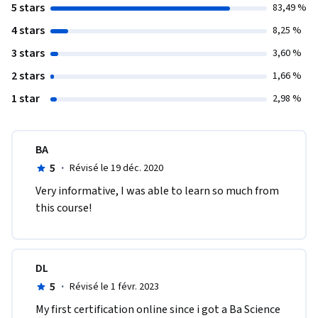
5 stars
83,49 %
4 stars
8,25 %
3 stars
3,60 %
2 stars
1,66 %
1 star
2,98 %
BA
5
·
Révisé le 19 déc. 2020
Very informative, I was able to learn so much from 
this course!
DL
5
·
Révisé le 1 févr. 2023
My first certification online since i got a Ba Science 