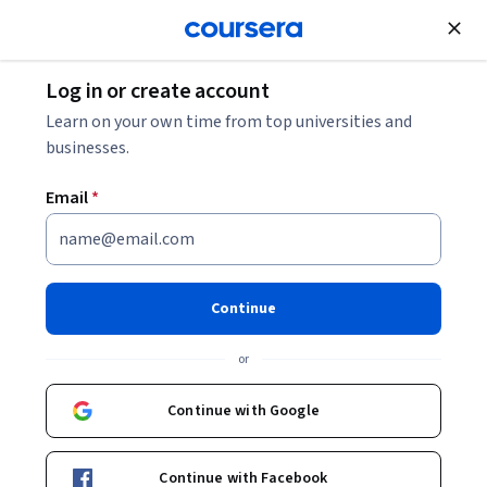
Join for Free
Log in or create account
Learn on your own time from top universities and
businesses.
Email
*
Continue
Andrés Guerrero Alvarado
or
Profesor
Universidad de los Andes
Continue with Google
Bio
Continue with Facebook