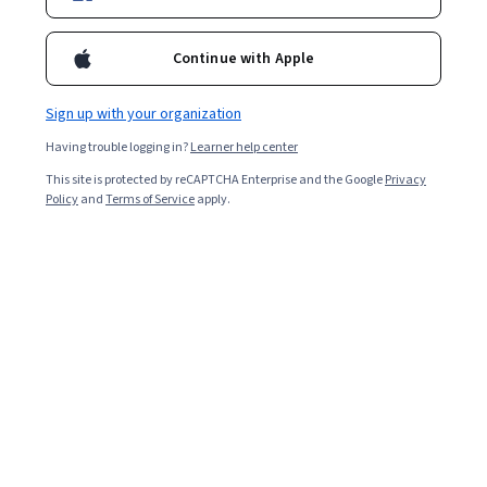
國立政治大學中國文學博士，現任臺灣大學中文系副教授，曾於
捷克布拉格查理士大學客座講學。主要研究領域為中國近現代文
Continue with Apple
學、漢詩、民國舊體詩詞、馬華文學。著有《遺民、疆界與現代
性──漢詩的南方離散與抒情（1895～1945）》（台北：聯經出版
公司，2016）、《國族與歷史的隱喻──近現代武俠傳奇的精神史
Sign up with your organization
考察（1895～1949）》（台北：花木蘭出版社，2014）等。
Having trouble logging in?
Learner help center
Courses - Chinese (Traditional)
This site is protected by reCAPTCHA Enterprise and the Google
Privacy
Policy
and
Terms of Service
apply.
現代文學導讀：詩、散文、小說