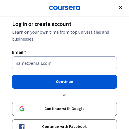
Join for Free
Log in or create account
Learn on your own time from top universities and
businesses.
Email
*
Continue
高嘉謙
or
副教授(Associate Professor)
National Taiwan University
Continue with Google
Bio
Continue with Facebook