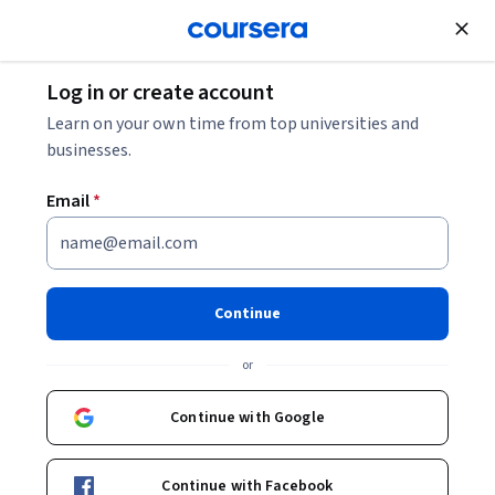
Join for Free
Log in or create account
Learn on your own time from top universities and
businesses.
Email
*
Continue
Concepció Muñoz Ruiz
or
Documentalista
Universitat Autònoma de Barcelona
Continue with Google
https://www.uab.cat/ca/biblioteques/centre-documentacio-europea
Continue with Facebook
concepciomunoz/