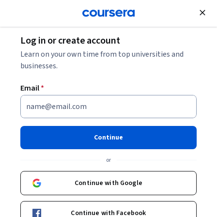
Join for Free
Log in or create account
Learn on your own time from top universities and
businesses.
Email
*
Continue
Daniela Angulo
or
Instructor
Universidad de los Andes
Continue with Google
https://industrial.uniandes.edu.co/es/puntoentrada/666-danielaangulo
Continue with Facebook