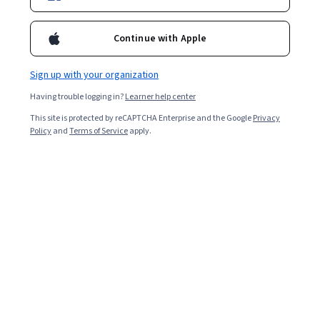
Courses - Chinese (Simplified)
Continue with Apple
Sign up with your organization
Having trouble logging in?
Learner help center
This site is protected by reCAPTCHA Enterprise and the Google
Privacy
Policy
and
Terms of Service
apply.
离散数学