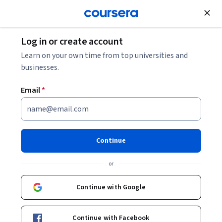
Join for Free
Log in or create account
Learn on your own time from top universities and
Long Huan 龙环
businesses.
助理研究员
Shanghai Jiao Tong University
Email
*
Bio
龙环 女，博士，助理研究员。博士师从理论计算机科学专家傅育
Continue
熙教授。2009年在上海交通大学计算机科学与工程系获计算机软
件与理论博士学位。同年7月起在上海交通大学计算机科学与工程
系任教。2013年8月至2014年2月在爱丁堡大学任访问学者。主要
or
研究兴趣包括：并发理论、形式化理论、计算理论等。现在主要
从事理论计算机科学及相关应用的研究。在国内外学术刊物上发
Continue with Google
表论文多篇。历年参与或受资助于若干中国国家级科研项目。教
学方面并主持了《离散数学》上海高校外国留学生英语授课示范
性课程建设项目。
Continue with Facebook