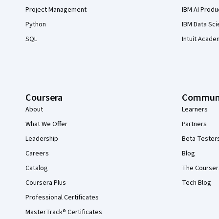
Project Management
IBM AI Produ
Python
IBM Data Sci
SQL
Intuit Acade
Coursera
Commun
About
Learners
What We Offer
Partners
Leadership
Beta Tester
Careers
Blog
Catalog
The Courser
Coursera Plus
Tech Blog
Professional Certificates
MasterTrack® Certificates