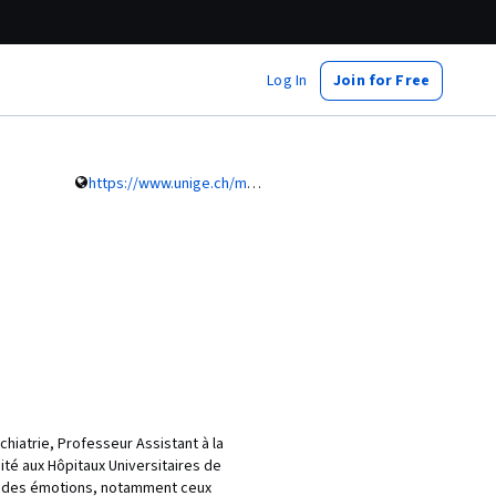
Log In
Join for Free
https://www.unige.ch/medecine/psyat/fr/groupes-de-recherche/1028perroud/membres-du-groupe/prof-nader-perroud/
iatrie, Professeur Assistant à la
ité aux Hôpitaux Universitaires de
ion des émotions, notamment ceux