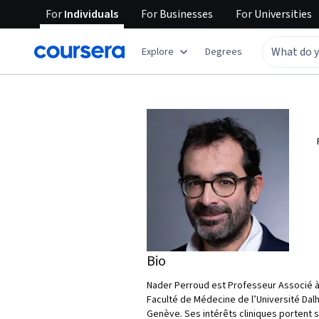
For
Individuals
For
Businesses
For
Universities
Explore
Degrees
Bio
Nader Perroud est Professeur Associé à 
Faculté de Médecine de l’Université Dalh
Genève. Ses intérêts cliniques portent 