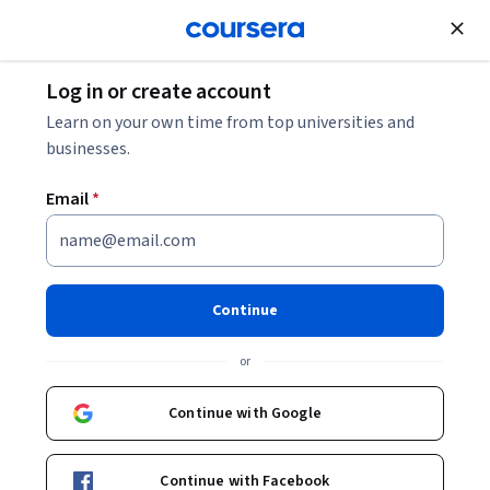
Join for Free
Log in or create account
Learn on your own time from top universities and
businesses.
Email
*
Continue
Nader Perroud
or
Professeur associé
University of Geneva
Continue with Google
https://www.unige.ch/medecine/psyat/fr/groupes-de-recherche/1028perroud/membres-du-groupe/prof-nader-perroud/
Continue with Facebook