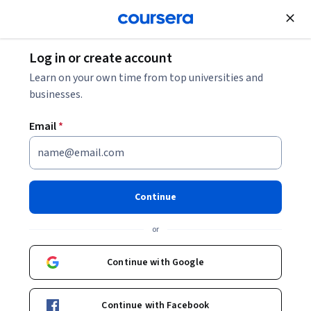
Join for Free
Log in or create account
Learn on your own time from top universities and
businesses.
Email
*
Continue
Karla Patricia Pacheco Alvarado
or
Directora Académica de la especialidad médica de Calidad de la
Atención Clínica
Continue with Google
Tecnológico de Monterrey
Continue with Facebook