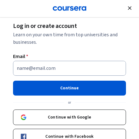
Join for Free
Log in or create account
Learn on your own time from top universities and
businesses.
Email
*
Continue
Ana Morton
or
Profesora Titular de Zoología
Universitat Autònoma de Barcelona
Continue with Google
Bio
Continue with Facebook