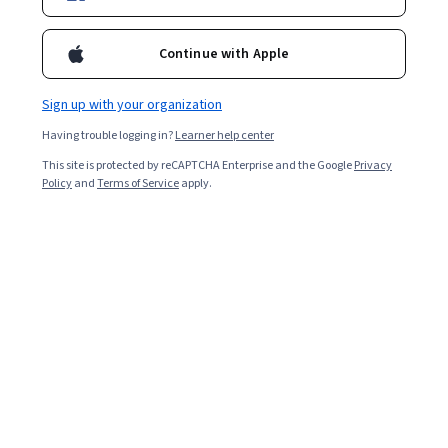
赵根明，流行病学教授，博士生导师。主要从事流感等传染病的
流行病学和突发公共卫生事件应急机制的研究工作，获中华医学
Continue with Apple
科技进步三等奖和上海市科技进步三等奖。受原卫生部委托，主
持起草《中国突发急性传染病防控战略》；担任世行贷款/英国赠
款“中国农村卫生改革与发展项目”公共卫生领域专家组组长。现
Sign up with your organization
任公共卫生学院流行病学教研室主任、兼任中华预防医学会流行
Having trouble logging in?
Learner help center
病学专委会常委。2014年起，主持重点实验室工作。
Courses - Chinese (Simplified)
This site is protected by reCAPTCHA Enterprise and the Google
Privacy
Policy
and
Terms of Service
apply.
全球卫生导论