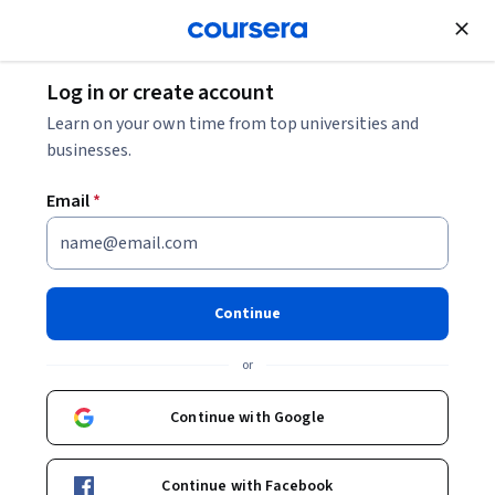
Join for Free
Log in or create account
Learn on your own time from top universities and
businesses.
Email
*
Continue
赵根明
or
教授
Fudan University
Continue with Google
Bio
Continue with Facebook