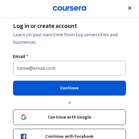
Join for Free
Log in or create account
Learn on your own time from top universities and
businesses.
Email
*
Continue
Prasad Boradkar
or
Professor
Arizona State University
Continue with Google
https://www.linkedin.com/pub/prasad-boradkar/1/848/367
Continue with Facebook