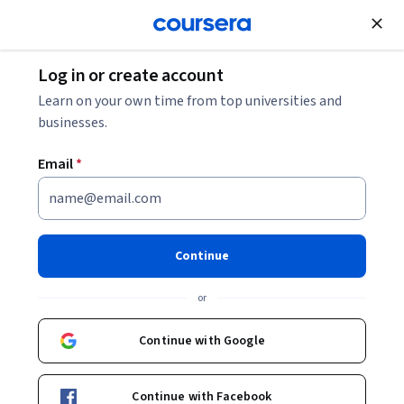
Join for Free
Log in or create account
Learn on your own time from top universities and
businesses.
Email
*
Continue
José Luis Mata Fernández
or
Tecnológico de Monterrey
Continue with Google
Bio
Continue with Facebook