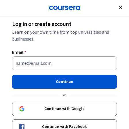
Join for Free
Log in or create account
Learn on your own time from top universities and
businesses.
Email
*
Continue
Carlos Andrés Lozano Garzón
or
Profesor Asistente
Universidad de los Andes
Continue with Google
https://profesores.virtual.uniandes.edu.co/calozanog/es/inicio/
Continue with Facebook