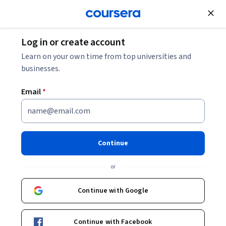
Join for Free
Log in or create account
Learn on your own time from top universities and
businesses.
Email
*
Continue
Sonia Patricia Carreño Moreno
or
Enfermera, MSc. - PhD en Enfermería; profesora e investigadora,
coordinadora del Programa “Cuidando a los Cuidadores®” en la
Continue with Google
Facultad de Enfermería de la Universidad Nacional de Colombia.
Universidad Nacional de Colombia
Continue with Facebook