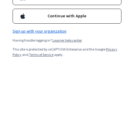
杨荣武教授，1986年获得理学学士学位，1993年获得理学硕士，
2005年获得博士学位。1993年9月至今，任教于南京大学，主讲生
Continue with Apple
物化学，现任南京大学生命科学学院《生物化学》课程组组长。
杨荣武教授长期从事生物化学的教学和研究工作，一直以“充满激
情的启发诱导式的双语教学、善于将复杂深奥的内容简单化和形
Sign up with your organization
象化以及与多媒体的紧密结合”为自己的教学特色，深受学生们的
Having trouble logging in?
Learner help center
喜爱和同行的认可，荣获过南京大学青年教师“樱松”奖和南京大
学奖教金一等奖等奖项。主讲的“生物化学”获国家精品课程，主
This site is protected by reCAPTCHA Enterprise and the Google
Privacy
持的“生物化学”为江苏省和国家双语示范课程以及国家级精品资
Policy
and
Terms of Service
apply.
源共享课程。主编过《生物化学原理》第一版和第二版、《生物
化学》第一版、《生物化学学习指南与习题解析》第一版、《分
子生物学》第一版、《分子生物学学习指南与习题解析》第一版
和现代生命科学实验系列丛书（6本），其中《生物化学原理》获
得国家”十一五“和”十二五“规划教材以及国家精品教材，主编的
《分子生物学》获得华东地区大学出版社优秀教材评比一等奖。
主持过多个教学研究项目，并在国内外杂志上发表科研和教学论
文几十篇。
Courses - Chinese (Simplified)