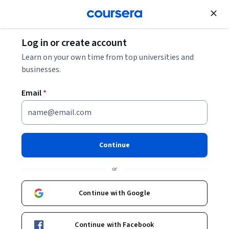
Join for Free
Log in or create account
Learn on your own time from top universities and
businesses.
Email
*
Continue
杨荣武
or
教授
Nanjing University
Continue with Google
Bio
Continue with Facebook