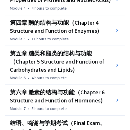
Properties of Proteins and Nucleic Acids)
Module 4
•
4 hours
to complete
第一章  蛋白质的结构与功能（Chapter 1 Structure and 
Function of Proteins)

第四章 酶的结构与功能（Chapter 4
1. 氨基酸（Amino acids）

Structure and Function of Enzymes)
2. 蛋白质氨基酸与非蛋白质氨基酸（Proteinogenic AA & 
non-protenogenic AA）

Module 5
•
11 hours
to complete
3. 疏水氨基酸与亲水氨基酸（Hydrophobic & Hydrophilic 
AAs）

第五章 糖类和脂类的结构与功能
4. 必需氨基酸与非必需氨基酸（Essential  & Non-essential 
（Chapter 5 Structure and Function of
AAs）

Carbohydrates and Lipids)
5. 氨基酸的英文缩写（Abbreviations for 22 amino acids）

Module 6
•
4 hours
to complete
6. 氨基酸的缩合反应（AA Condensation reaction）

7. 氨基酸的手性（Chirality of Amino Acids）

第六章 激素的结构与功能（Chapter 6
8. 氨基酸的两性解离与等电点（Acid & base dissociation of 
Structure and Function of Hormones)
amino acids and pI）

9. 茚三酮反应（Reaction with Ninhydrin)

Module 7
•
5 hours
to complete
10. Sanger反应（Reaction with DNFB）

11. Edman反应（Reaction with PITC）

结语、鸣谢与学期考试（Final Exam,
12. 蛋白质（Proteins）
