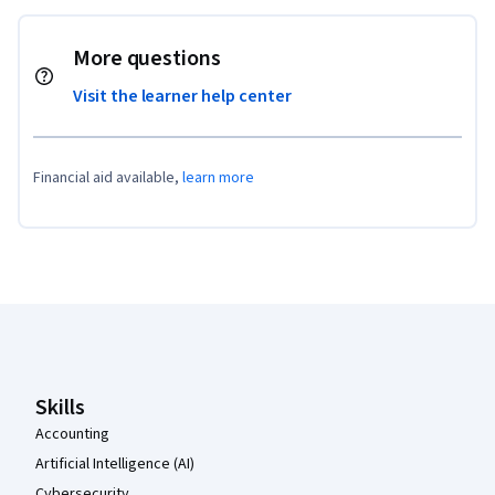
14. 脂双层（Lipid Bilayers）

More questions
第六章  激素的结构与功能（Chapter 6  Structure and 
Function of Hormones)

Visit the learner help center
1. 激素（Hormones）

2. 放射免疫测定（Radioimmnoessay)

3. 受体（Receptors）

Financial aid available,
learn more
4. 第二信使（Second messengers）

5. G蛋白（G-proteins）

6. 蛋白质激酶（Protein kinases）

7. 通过胞内受体的激素作用机制（Mechanism of  Hormone 
action by intracellular receptors）

Coursera Footer
8. PKA系统（The PKA system）

9. PKC系统（The PKC system）

10. PKG系统（The PKG system）

11. NO系统（Nitric oxide system）

Skills
12. 受体酪氨酸激酶系统（The RTK System）

Accounting
13. 视觉产生相关的信号转导（Visual Signal Transduction）

Artificial Intelligence (AI)
14. 嗅觉产生相关的信号转导（Olfactory Signal 
Cybersecurity