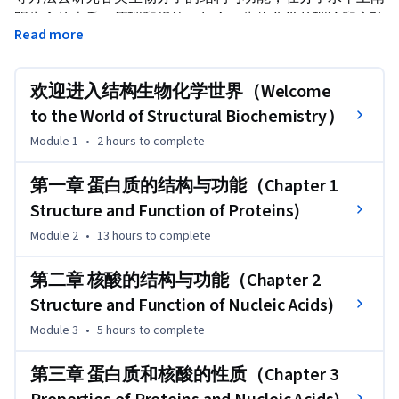
明生命的本质、原理和规律。如今，生物化学的理论和实验
Read more
技术已渗透到生命科学的方方面面，它的发展一次又一次地
带动了整个生命科学的发展。
欢迎进入结构生物化学世界（Welcome
生物化学可分为结构生物化学、代谢生物化学和分子生物学
三个部分。本课程为第一部分，即结构生物化学，以后还会
to the World of Structural Biochemistry）
推出代谢生物化学和分子生物学课程。

Module 1
•
2 hours
to complete
结构生物化学的内容可以说是生物化学最基础的部分，有人
把这一部分的内容说成是“静态生化”。其主要内容是各种生
第一章 蛋白质的结构与功能（Chapter 1
物分子（氨基酸、核苷酸、蛋白质、核酸、酶、碳水化合
Structure and Function of Proteins)
物、脂类和激素等）的结构、性质与功能，特别是三类生物
Module 2
•
13 hours
to complete
大分子——蛋白质、核酸和酶的结构、性质与功能。

学完这一部分，将会为你学好生物化学的另外两个部分，即
第二章 核酸的结构与功能（Chapter 2
代谢生物化学和分子生物学打下坚实的基础，也为你学好细
Structure and Function of Nucleic Acids)
胞生物学、遗传学等其他生命科学相关课程创造条件。

Module 3
•
5 hours
to complete
先修课程：普通生物学和有机化学

第三章 蛋白质和核酸的性质（Chapter 3
大纲（Syllabus)
