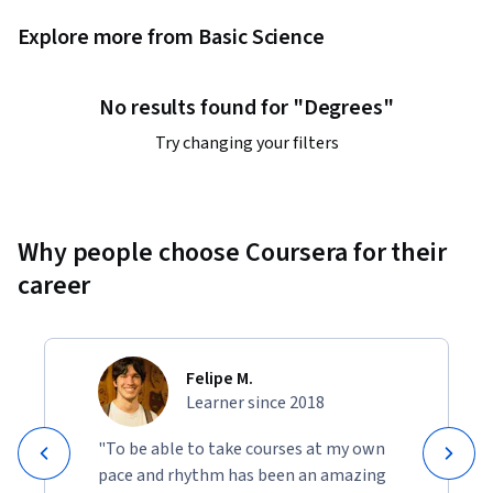
30. 脯氨酰肽酰顺反异构酶（Peptidylprolyl cis-trans 
isomerase，PPI）

Explore more from Basic Science
31. 朊病毒（Prions）

32. 蛋白质组（Proteome）

No results found for "Degrees"
33. 蛋白质的功能（Functions of Proteins）

34. 兼职蛋白（Moonlighting Proteins）

Try changing your filters
35. 蛋白质结构与功能之间的关系（Structure and function 
relationships of proteins）

36.α角蛋白（Alpha Keratin）

37.β角蛋白（Beta Keratin）

Why people choose Coursera for their
38.胶原蛋白（Collagen）

career
39.肌红蛋白与血红蛋白（Myoglobin & Hemoglobin）

40.正协同效应（Positive Cooperativity）

41.波尔效应（Bohr Effect）

42.别构效应（Allosteric effect）

Felipe M.
43.HbS

Learner since 2018
44.HbF"

"To be able to take courses at my own
pace and rhythm has been an amazing
第二章  核酸的结构与功能（Chapter 2 Structure and 