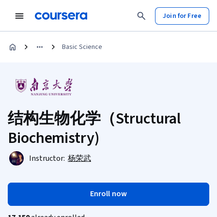
Join for Free
Basic Science
结构生物化学（Structural
Biochemistry)
Instructor:
杨荣武
Enroll now