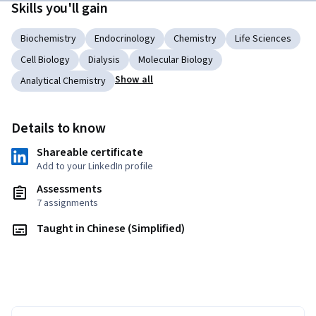
Skills you'll gain
Biochemistry
Endocrinology
Chemistry
Life Sciences
Cell Biology
Dialysis
Molecular Biology
Show all
Analytical Chemistry
Details to know
Shareable certificate
Add to your LinkedIn profile
Assessments
7 assignments
Taught in Chinese (Simplified)