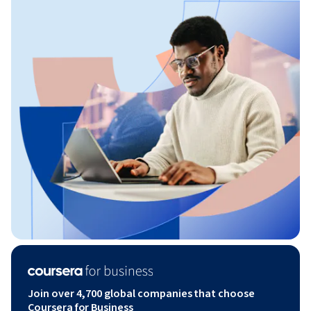
2. 辅助因子（Cofactors)

3. 核酶（Ribozymes）

4. 活性中心（The Active Site）

5. “锁与钥匙”模型（Lock and key model）

6. “诱导契合”模型（The Induced Fit model）

7. “三点附着”模型（Three-point attachment model）

8. 酶的命名和分类（Enzyme Nomenclature）

9. 酶动力学（Enzyme kinetics）

10. 米氏方程（The Mechaelis-Menten Equation）

11. Kcat和kcat/Km（Kcat & kcat/Km）

12. 双倒数作图（Double-reciprocal plot）

13. 酶抑制剂（Enzyme Inhibitors）

14. 竞争性抑制剂（Competitive Inhibitor）

15. 非竞争性抑制剂（Non-competitive Inhibitor）

16. 反竞争性抑制剂（Uncompetitive Inhibitor）

17. 基团特异性抑制剂（Group Specific Reagent）

18. 底物类似物（Substrate Analogue）

19. 自杀性抑制剂（Suicide Inhibitor）

Join over 4,700 global companies that choose
20. 别构酶（Allosteric Enzymes）

Coursera for Business