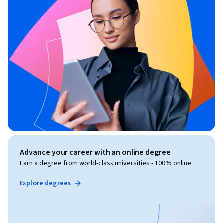
第三章  蛋白质和核酸的性质（Chapter 3  Properties of 
Proteins and Nucleic Acids)

1. 紫外吸收（UV absorption）

2. 沉淀（Precipitation）

3. 两性解离（Acid & base dissociation and pI）

4. 变性（Denaturation）

5. 复性（Renaturation）

6. Tm

7. 水解（Hydrolysis）

8. 蛋白质的颜色反应（Protein coloring reaction)

9. 电泳（Electrophoresis）

Advance your career with an online degree
10. 层析（Chromatography）

Earn a degree from world-class universities - 100% online
11. 透析与超滤（Dialysis and Ultrafiltration）

Explore degrees
第四章  酶的结构与功能（Chapter 4  Structure and Function 
of Enzymes)

1. 酶（Enzymes）
