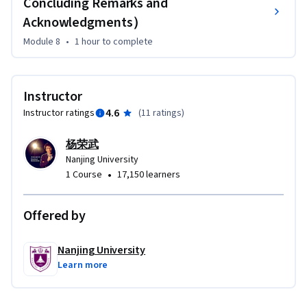
Concluding Remarks and
13. 蛋白质的一级结构（Primary Structure of Proteins）

Acknowledgments）
14. 肽键（Peptide bonds）

Module 8
•
1 hour
to complete
15. 蛋白质的二级结构（Secondary Structure of Proteins）

16. α螺旋（The Alpha Helix）

17. β折叠（The Beta-Pleated Sheet）

Instructor
18. β转角（The Beta Turn）

19. β突起（The Beta Bulge）

4.6
Instructor ratings
(
11 ratings
)
20. 蛋白质的三级结构（Tertiary structure of Proteins）

杨荣武
21. 疏水键（Hydrophobic interactions）

Nanjing University
22. 模体（Motif）

•
1 Course
17,150 learners
23. 结构域（Domain）

24. 蛋白质的四级结构（Quaternary Structure of Proteins）

25. 蛋白质的折叠（Protein folding）

Offered by
26. 天然无折叠蛋白（Natively Unfolded Proteins）

27. Anfinsen实验（Anfinsen’s Experiment）

Nanjing University
28. 分子伴侣（Molecular Chaperone）

Learn more
29. 蛋白质二硫化物异构酶（Protein disulfide isomerase，
PDI）
