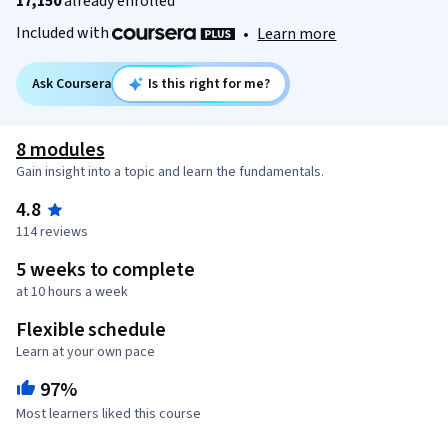
17,150
already enrolled
Included with
•
Learn more
Ask Coursera
Is this right for me?
8 modules
Gain insight into a topic and learn the fundamentals.
4.8
114 reviews
5 weeks to complete
at 10 hours a week
Flexible schedule
Learn at your own pace
97%
Most learners liked this course