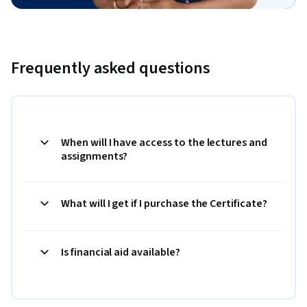
control proteins）

38. 维生素（Vitamins）

第五章  糖类和脂类的结构与功能（Chapter 5  Structure and 
Frequently asked questions
Function of Carbohydrates and Lipids)

1. 碳水化合物（Carbohydrates）

2. 单糖（Monosaccharides）

3. 差向异构体（Epimers)

When will I have access to the lectures and
4. 异头体（Anomer）

assignments?
5. 寡糖（Oligosaccharides）

6. 多糖（Polysaccharides）

7. 糖缀化合物（Glycoconjugates）

What will I get if I purchase the Certificate?
8. 脂类（Lipids）

9. 脂肪酸（Fatty acids）

10. 脂肪（Fats）

Is financial aid available?
11. 反式脂肪（Trans Fats）

12. 磷脂（Phospholipids）

13. 胆固醇（Cholesterol）
