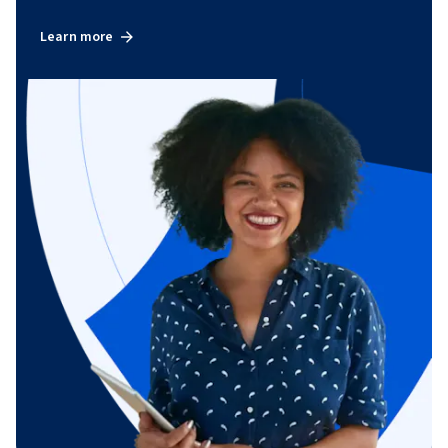
21. 齐变模型（The Concerted Model）

22. 序变模型（The Sequential Model）

Learn more
23. 过渡态稳定学说（“The transition-state stabilization” 
theory）

24. 抗体酶（Abzymes）

25. 临近与定向效应（Catalysis by proximity and 
orientation）

26. 广义酸碱催化（General Acid-base catalysis）

27. 静电催化（Electrostatic catalysis）

28. 金属催化（Metal catalysis）

29. 共价催化（Covalent catalysis）

30. 底物形变（Substrate strain）

31. 蛋白酶（Proteases）

32. 酶活性的调节（Regulation of Enzyme Activities)

33. 同工酶（Isozymes）

34. 别构调节（Allosteric control）

35. 共价修饰调节（Regulation by covalent modification）

36. 水解激活（Proteolytic activation）

37. 调节蛋白的激活和抑制（Stimulation and inhibition by 