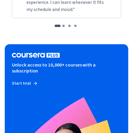
experience. I can learn whenever it fits
Function of Nucleic Acids)

my schedule and mood."
1.碱基（Bases）

2.互变异构（Keto-enol tautomerism）

3.核苷（Nucleosides）

4.核苷酸（Nucleotides）

5.核酸（Nucleic Acids）

6.多种多样的RNA（Versatile RNAs）

7.核酸的一级结构（Primary Structure of Nucleic Acids）

8.B-DNA

Unlock access to 10,000+ courses with a
A-DNA

subscription
10.Z-DNA

11.几种DNA的非常规的二级结构（Other forms of secondary 
Start trial
structure of DNA）

12.RNA二级结构（Secondary structure of RNA）

13.DNA三级结构（Tertiary Structure of DNA）

14.RNA三级结构（Tertiary Structure of RNA）

15.核糖核酸蛋白复合物（RNA-Protein Complex）

16.核小体（Nucleosome）

17.RNA世界（The RNA world hypothesis）
