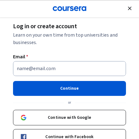
Join for Free
Log in or create account
Entrepreneurship
Learn on your own time from top universities and
businesses.
Email
*
Goldman Sachs 10,000 Women
के साथ, अपने व्यवसाय की वृद्धि करें
Continue
Instructor:
Goldman Sachs 10,000 Women
or
Continue with Google
Enroll now
Continue with Facebook