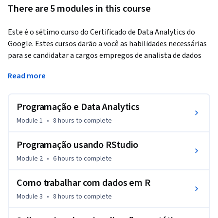
There are 5 modules in this course
Este é o sétimo curso do Certificado de Data Analytics do 
Google. Estes cursos darão a você as habilidades necessárias 
para se candidatar a cargos empregos de analista de dados 
de nível inicial. Neste curso, você aprenderá sobre a 
Read more
linguagem de programação conhecida como R. Você 
descobrirá como usar o RStudio, o ambiente que permite 
trabalhar em R. O curso também abarcará os aplicativos e 
Programação e Data Analytics
ferramentas de software exclusivos de R, como os pacotes de 
Module 1
•
8 hours
to complete
R. Você descobrirá como é possível limpar, organizar, 
analisar, visualizar e gerar relatórios de dados usando R de 
Programação usando RStudio
maneiras novas e contundentes.  Os analistas de dados do 
Module 2
•
6 hours
to complete
Google vão instruir e oferecer maneiras práticas de realizar 
tarefas comuns de analistas de dados com as melhores 
Como trabalhar com dados em R
ferramentas e recursos.
Module 3
•
8 hours
to complete
Os alunos que concluírem este programa de certificação 
poderão se candidatar a empregos de nível inicial para 