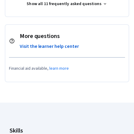
Show all 11 frequently asked questions
More questions
Visit the learner help center
Financial aid available,
learn more
Coursera Footer
Skills