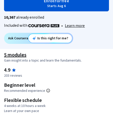
Enroll for free
Starts Aug 6
10,367
already enrolled
Included with
•
Learn more
Ask Coursera
Is this right for me?
5 modules
Gain insight into a topic and learn the fundamentals.
4.9
203 reviews
Beginner level
Recommended experience
Flexible schedule
4 weeks at 10 hours a week
Learn at your own pace