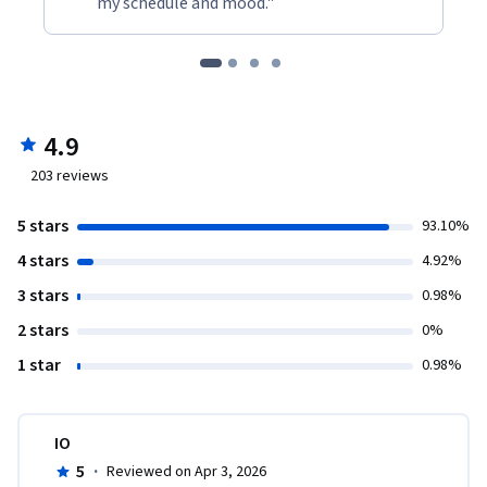
my schedule and mood."
4.9
203
reviews
5 stars
93.10%
4 stars
4.92%
3 stars
0.98%
2 stars
0%
1 star
0.98%
IO
5
·
Reviewed on Apr 3, 2026