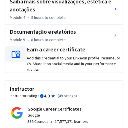
Saiba mais sobre visualizações, estética e
analista de dados. Nenhuma experiência anterior é 
anotações
necessária.

Module 4
•
9 hours
to complete
Ao final deste curso, você poderá:

 - Examinar os benefícios de usar a linguagem de 
Documentação e relatórios
programação R.

Module 5
•
8 hours
to complete
 - Usar o RStudio para aplicar R em suas análises. 

Earn a career certificate
 - Explorar os conceitos fundamentais da programação em R. 

 - Explorar o conteúdo e os componentes dos pacotes de R, 
Add this credential to your LinkedIn profile, resume, or
CV. Share it on social media and in your performance
inclusive o pacote Tidyverse.

review.
 - Compreender os dataframes e seu uso em R.

 - Conhecer as opções para gerar visualizações em R.

 - Saber sobre R Markdown para documentar a programação 
Instructor
em R.
4.9
Instructor ratings
(
49 ratings
)
Google Career Certificates
Google
•
386 Courses
17,577,371 learners