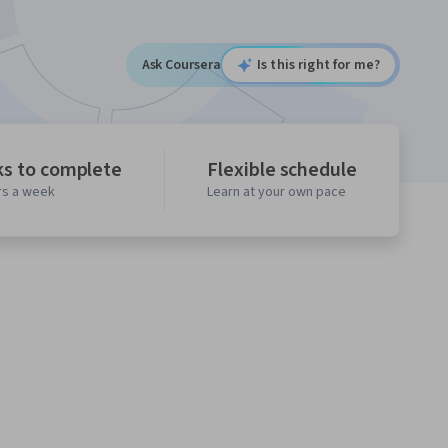
Ask Coursera
Is this right for me?
s to complete
Flexible schedule
rs a week
Learn at your own pace