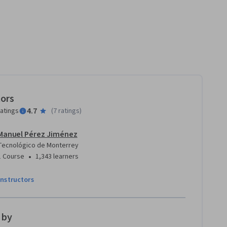
tors
4.7
ratings
(
7 ratings
)
Manuel Pérez Jiménez
Tecnológico de Monterrey
•
1 Course
1,343 learners
instructors
 by