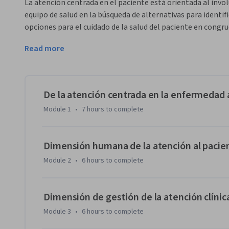
La atención centrada en el paciente está orientada al invo
equipo de salud en la búsqueda de alternativas para identifi
opciones para el cuidado de la salud del paciente en congrue
significados y contexto. 
Read more
Se busca escuchar y apreciar las voces de cada uno de los p
de prevención, diagnóstico, tratamiento y seguimiento. La
emprendimiento en su conjunto son miradas que permiten b
consulta, porque privilegia la visión integral hacia el pacie
De la atención centrada en la enfermedad a
toma de decisiones consensuada.

Module 1
•
7 hours
to complete
Los objetivos del curso son los siguientes:

•	Sensibilizar sobre la diferencia entre el enfoque hacia la enfermedad y la salud centrada en el 
Dimensión humana de la atención al pacie
paciente en entornos educativos y de atención. 

Module 2
•
6 hours
to complete
•	Reconocer en el paciente a la persona, con sus sentimientos y contexto, en procesos de atención 
donde se asegura el profesionalismo, la identidad y segurida
•	Impulsar estilos de vida saludables en múltiples ámbitos e integrarlos en el proceso de atención 
Dimensión de gestión de la atención clínic
centrado en el paciente.
Module 3
•
6 hours
to complete