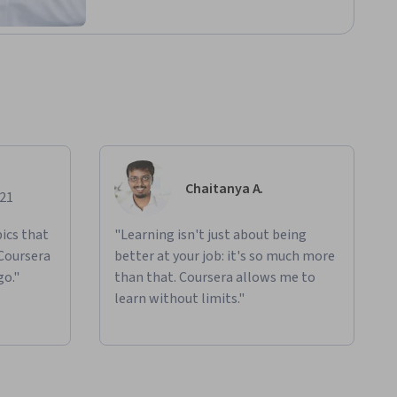
Chaitanya A.
021
ics that
"Learning isn't just about being
 Coursera
better at your job: it's so much more
go."
than that. Coursera allows me to
learn without limits."