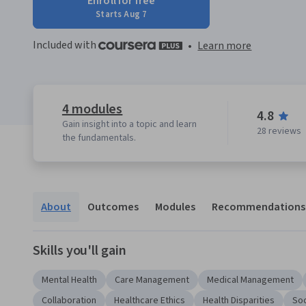
Enroll for free
Starts Aug 7
Included with
•
Learn more
4 modules
4.8
Gain insight into a topic and learn
28 reviews
the fundamentals.
About
Outcomes
Modules
Recommendations
Skills you'll gain
Mental Health
Care Management
Medical Management
Collaboration
Healthcare Ethics
Health Disparities
Soc