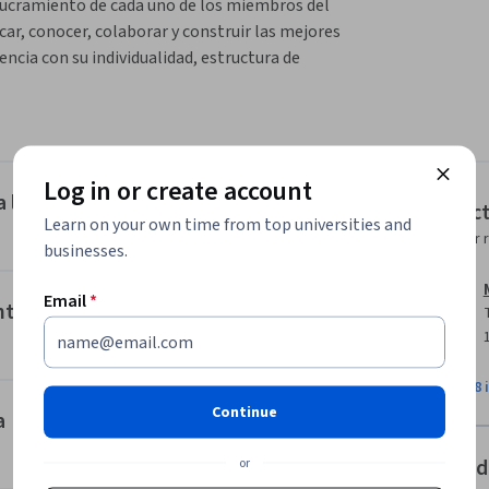
lucramiento de cada uno de los miembros del 
car, conocer, colaborar y construir las mejores 
ncia con su individualidad, estructura de 
articipantes para encontrar el mejor proceso 
 perspectiva humana, biomédica, de gestión y 
alance que va más allá de un motivo de 
Log in or create account
nte, en equipos interprofesionales y hacia una 
 la atención centrada en el paciente
Instruc
Learn on your own time from top universities and
Instructor 
businesses.
Email
*
nte
d de todos.

View all 8 
Continue
a
or
Offered