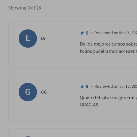
Showing 3 of 28
5
·
Reviewed on Mar 2, 20
L
LV
De los mejores cursos sobre 
todos pudiéramos acceder a
5
·
Reviewed on Jul 17, 20
G
GG
Quiero felicitar en general 
GRACIAS