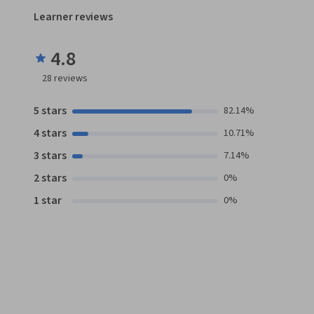
Learner reviews
4.8
28
reviews
5 stars
82.14%
4 stars
10.71%
3 stars
7.14%
2 stars
0%
1 star
0%