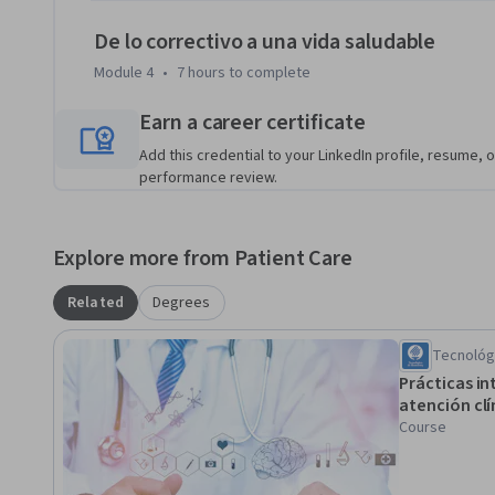
De lo correctivo a una vida saludable
Module 4
•
7 hours
to complete
Earn a career certificate
Add this credential to your LinkedIn profile, resume, o
performance review.
Explore more from Patient Care
Related
Degrees
Tecnológ
Prácticas in
atención clí
Course