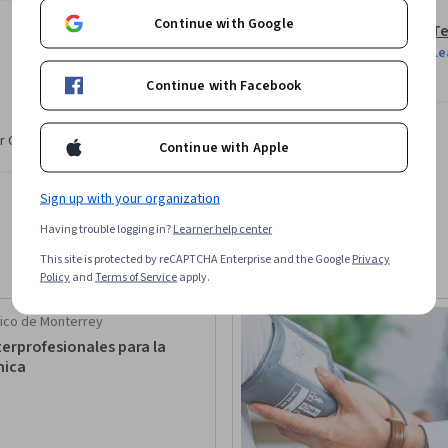
Continue with Google
Te
Le
Continue with Facebook
r CV. Share it on social media and in your
Continue with Apple
Sign up with your organization
Having trouble logging in?
Learner help center
This site is protected by reCAPTCHA Enterprise and the Google
Privacy
Policy
and
Terms of Service
apply.
ico de Monterrey
terprofesionales para la
nica