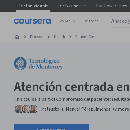
For
Individuals
For
Businesses
For
Universities
Explore
Degrees
Browse
Health
Patient Care
Atención centrada en
This course is part of
Compromiso del paciente: resultados
Instructors:
Manuel Pérez Jiménez
+7 more