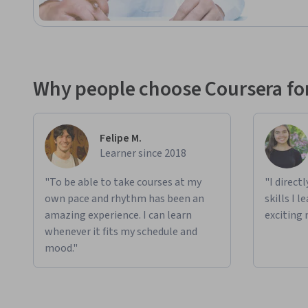
Why people choose Coursera for
Felipe M.
Learner since 2018
"To be able to take courses at my
"I direct
own pace and rhythm has been an
skills I 
amazing experience. I can learn
exciting 
whenever it fits my schedule and
mood."