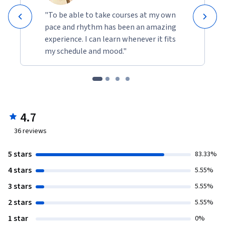
"To be able to take courses at my own
pace and rhythm has been an amazing
experience. I can learn whenever it fits
my schedule and mood."
4.7
36
reviews
5 stars
83.33%
4 stars
5.55%
3 stars
5.55%
2 stars
5.55%
1 star
0%