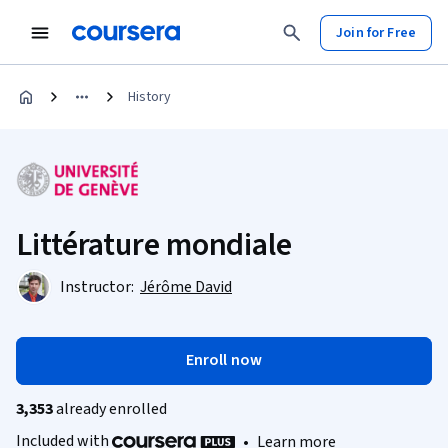
Join for Free
History
Littérature mondiale
Instructor:
Jérôme David
Enroll now
3,353
already enrolled
Included with
•
Learn more