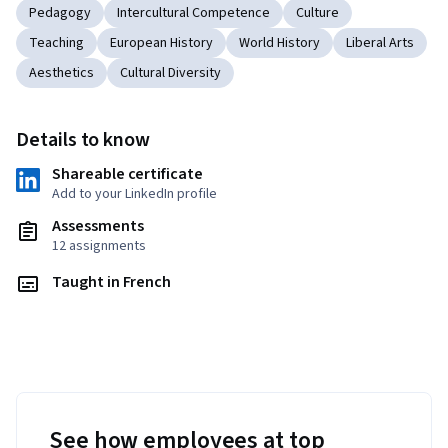
Pedagogy
Intercultural Competence
Culture
Teaching
European History
World History
Liberal Arts
Aesthetics
Cultural Diversity
Details to know
Shareable certificate
Add to your LinkedIn profile
Assessments
12 assignments
Taught in French
See how employees at top