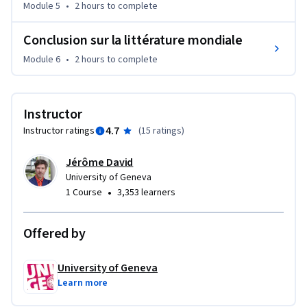
Module 5
•
2 hours
to complete
littéraires en train de se faire et une idée plus claire de 
l’histoire de la mondialisation.
Conclusion sur la littérature mondiale
Module 6
•
2 hours
to complete
Instructor
4.7
Instructor ratings
(
15 ratings
)
Jérôme David
University of Geneva
•
1 Course
3,353 learners
Offered by
University of Geneva
Learn more