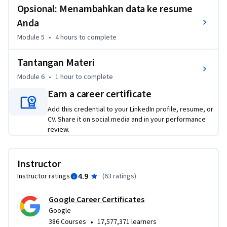
 - Mengetahui teknik pembersihan data menggunakan 
Opsional: Menambahkan data ke resume
spreadsheet. 

Anda
 - Mengembangkan kueri SQL sederhana untuk digunakan 
Module 5
•
4 hours
to complete
pada database.

 - Menerapkan fungsi SQL sederhana untuk membersihkan 
Tantangan Materi
dan mengubah data.

Module 6
•
1 hour
to complete
 - Memahami cara memverifikasi hasil pembersihan data.

 - Mengeksplorasi elemen-elemen dan arti penting laporan 
Earn a career certificate
pembersihan data.
Add this credential to your LinkedIn profile, resume, or
CV. Share it on social media and in your performance
review.
Instructor
4.9
Instructor ratings
(
63 ratings
)
Google Career Certificates
Google
•
386 Courses
17,577,371 learners