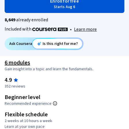
Enroll for free
Starts Aug 6
8,649
already enrolled
Included with
•
Learn more
Ask Coursera
Is this right for me?
6 modules
Gain insight into a topic and learn the fundamentals.
4.9
352 reviews
Beginner level
Recommended experience
Flexible schedule
2 weeks at 10 hours a week
Learn at your own pace