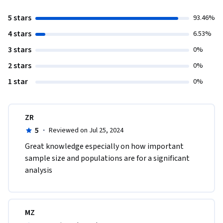
5 stars
93.46%
4 stars
6.53%
3 stars
0%
2 stars
0%
1 star
0%
ZR
5
·
Reviewed on Jul 25, 2024
Great knowledge especially on how important 
sample size and populations are for a significant 
analysis
MZ