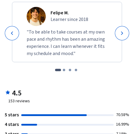
Felipe M.
Learner since 2018
"To be able to take courses at my own
pace and rhythm has been an amazing
experience. I can learn whenever it fits
my schedule and mood."
4.5
153
reviews
5 stars
70.58%
4 stars
16.99%