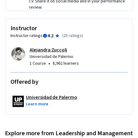
CV. Share it on social media and in your performance
Objetivos del curso:

review.
● Conocer e identificar los elementos de un equipo.

● Reconocer modelos de equipos sustentables para aplicar a 
la toma de decisión anticipada.

Instructor
● Identificar el talento como fuente básica de la motivación 
4.2
Instructor ratings
(
25 ratings
)
del trabajo en equipo.

● Activar el engagement como potenciador de la 
Alejandra Zuccoli
inteligencia colectiva.

Universidad de Palermo
•
1 Course
8,962 learners
● Integrar los conocimiento teóricos con la aplicación 
personalizada por medio de la neurociencia aplicada a la 
educación disfrutable (Smarted).
Offered by
Universidad de Palermo
Learn more
Explore more from Leadership and Management