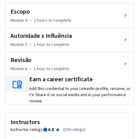
3. Definir o papel e as responsabilidades do gestor de projeto

Escopo
4. Identificar estruturas organizacionais do projeto

5. Compreender a definição de um stakeholder ou parte 
Module 4
•
2 hours
to complete
interessada do projeto

Autoridade x Influência
6. Identificar as partes interessadas do projeto

7. Identificar as necessidades de informação dos 
Module 5
•
1 hour
to complete
stakeholders do projeto

8. Define as responsabilidades para gerir e controlar o 
Revisão
engajamento dos stakeholders, ou partes interessadas

Module 6
•
1 hour
to complete
9. Definir o propósito de usar um termo de abertura projeto

Earn a career certificate
10. Resumir os elementos-chave de um plano de projeto

11. Identificar fontes comuns de conflito dentro de um 
Add this credential to your LinkedIn profile, resume, or
ambiente de projeto

CV. Share it on social media and in your performance
review.
12. Descrever a diferença entre autoridade e influência
Instructors
4.8
Instructor ratings
(
156 ratings
)