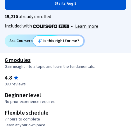
Starts Aug 8
15,210
already enrolled
Included with
•
Learn more
Ask Coursera
Is this right for me?
6 modules
Gain insight into a topic and learn the fundamentals.
4.8
983 reviews
Beginner level
No prior experience required
Flexible schedule
7 hours to complete
Learn at your own pace