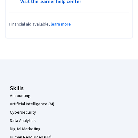
Visit the learner help center
Financial aid available,
learn more
Coursera Footer
Skills
Accounting
Artificial Intelligence (AI)
Cybersecurity
Data Analytics
Digital Marketing
Human Resources (HR)