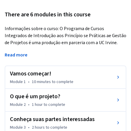
There are 6 modules in this course
Informações sobre o curso: O Programa de Cursos 
Integrados de Introdução aos Princípio se Práticas ae Gestão 
de Projetos é uma produção em parceria com a UC Irvine.
Projetos bem-sucedidos exigem um planejamento 
Read more
cuidadoso. Neste curso, você aprenderá os principais papéis e 
responsabilidades do gestor de projeto e da equipe do 
Vamos começar!
projeto. Você também aprenderá a responder algumas 
questões chave para atingir os objetivos do projeto: o que 
Module 1
•
10 minutes
to complete
este projeto realizará? Por que esse projeto é importante? 
Quem se beneficia desse projeto? Como planejaremos 
O que é um projeto?
resultados positivos?

Module 2
•
1 hour
to complete
Ao completar este curso, você será capaz de:

Conheça suas partes interessadas
1. Identificar as principais características de um projeto

Module 3
•
2 hours
to complete
2. Identificar as principais restrições de projeto
