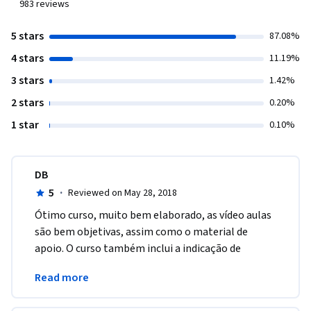
983
reviews
5 stars
87.08%
4 stars
11.19%
3 stars
1.42%
2 stars
0.20%
1 star
0.10%
DB
5
·
Reviewed on May 28, 2018
Ótimo curso, muito bem elaborado, as vídeo aulas 
são bem objetivas, assim como o material de 
apoio. O curso também inclui a indicação de 
material complementar para leitura e estudos de 
Read more
caso.