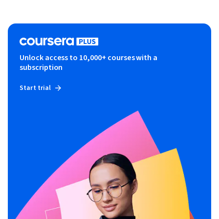
Unlock access to 10,000+ courses with a
subscription
Start trial