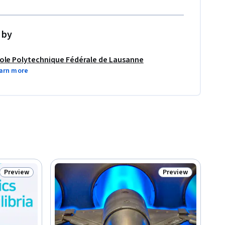
 by
ole Polytechnique Fédérale de Lausanne
arn more
Preview
Preview
Status: Preview
Status: Preview