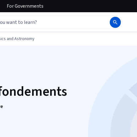
For
Governments
ics and Astronomy
fondements
re