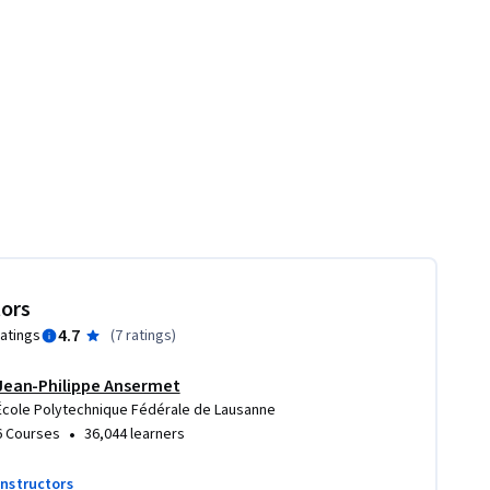
tors
4.7
ratings
(
7 ratings
)
Jean-Philippe Ansermet
École Polytechnique Fédérale de Lausanne
•
6 Courses
36,044 learners
instructors