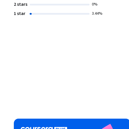
2 stars
0%
1 star
3.44%