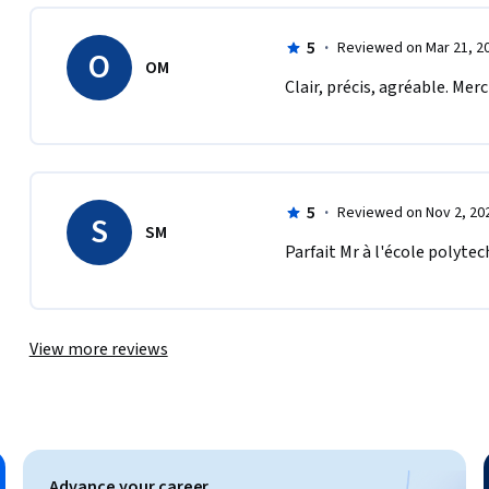
5
·
Reviewed on Mar 21, 2
O
OM
Clair, précis, agréable. Mer
5
·
Reviewed on Nov 2, 20
S
SM
Parfait Mr à l'école polyte
View more reviews
Advance your career