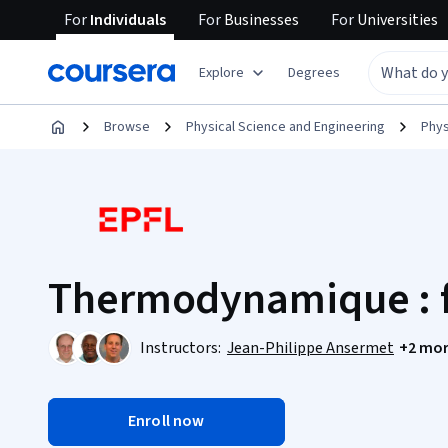
For
Individuals
For
Businesses
For
Universities
Explore
Degrees
Browse
Physical Science and Engineering
Phys
Thermodynamique : 
Instructors:
Jean-Philippe Ansermet
+2 mo
Enroll now