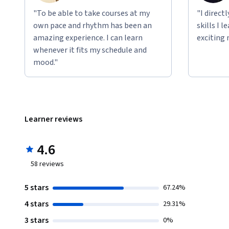
"To be able to take courses at my
"I direct
own pace and rhythm has been an
skills I 
amazing experience. I can learn
exciting 
whenever it fits my schedule and
mood."
Learner reviews
4.6
58
reviews
5 stars
67.24%
4 stars
29.31%
3 stars
0%