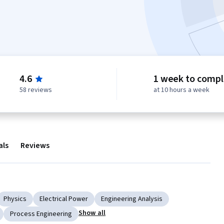
4.6
1 week to comp
58 reviews
at 10 hours a week
als
Reviews
Physics
Electrical Power
Engineering Analysis
Show all
Process Engineering