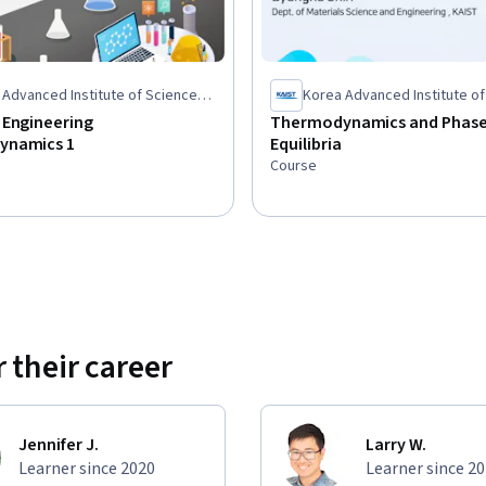
 Advanced Institute of Science
Korea Advanced Institute of
echnology(KAIST)
and Technology(KAIST)
 Engineering
Thermodynamics and Phas
ynamics 1
Equilibria
Course
 their career
Jennifer J.
Larry W.
Learner since 2020
Learner since 2