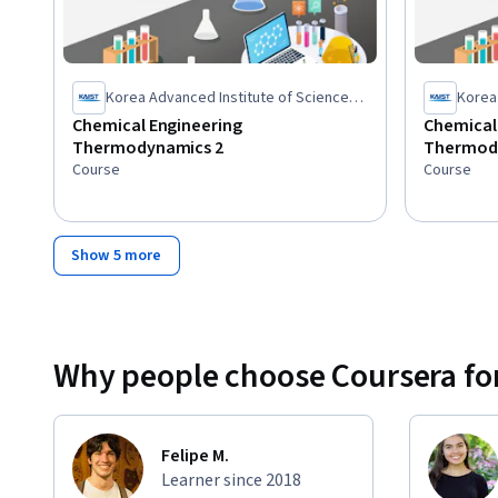
Korea Advanced Institute of Science
Korea
and Technology(KAIST)
and T
Chemical Engineering
Chemical
Thermodynamics 2
Thermod
Course
Course
Show 5 more
Why people choose Coursera for
Felipe M.
Learner since 2018