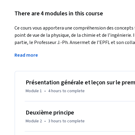
There are 4 modules in this course
Ce cours vous apportera une compréhension des concepts
point de vue de la physique, de la chimie et de l’ingénierie.
partie, le Professeur J.-Ph. Ansermet de l’EPFL et son coll
en quatre leçons tous les principes fondamentaux de la t
Read more
illustre l’approche thermodynamique par une série d’applic
provenant de diverses institutions partenaires du réseau R
L’objectif du cours est la compréhension et la capacité de 
fondamentaux de la thermodynamique. Après la présentatio
Présentation générale et leçon sur le prem
thermodynamique, l’exposé abordera les questions d’irrévers
Module 1
•
4 hours
to complete
thermodynamiques. 

Après l’établissement de ces bases conceptuelles, leurs appl
Deuxième principe
thermiques, la calorimétrie et les transitions de phases, ser
Module 2
•
3 hours
to complete
chimie sera présenté pour aborder la conversion de l’énergi
sujets plus avancés seront abordés, à savoir les cycles th