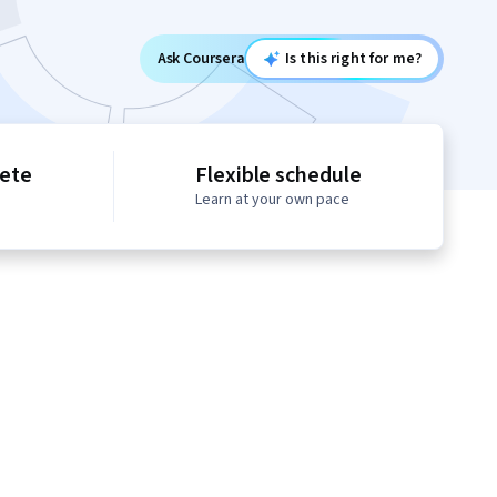
Ask Coursera
Is this right for me?
lete
Flexible schedule
Learn at your own pace