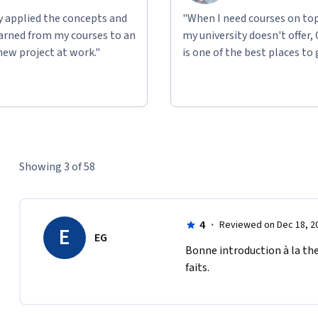
ly applied the concepts and
"When I need courses on top
learned from my courses to an
my university doesn't offer,
new project at work."
is one of the best places to 
Showing 3 of 58
4
·
Reviewed on Dec 18, 2
E
EG
Bonne introduction à la th
faits.