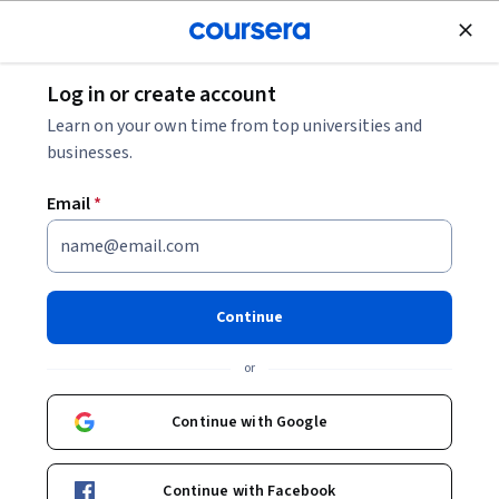
Join for Free
Log in or create account
Cómo convertirte en arquitecto de seguridad:
Learn on your own time from top universities and
Guía profesional 2026
businesses.
Email
*
Cómo convertirte en
arquitecto de seguridad: Guía
profesional 2026
Continue
Share
or
Written by Coursera Staff •
Updated on
Dec 3, 2025
Los arquitectos de seguridad desempeñan un papel
Continue with Google
estratégico en la protección de sus organizaciones.
Continue with Facebook