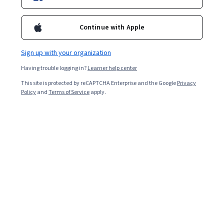
Continue with Apple
Sign up with your organization
Having trouble logging in?
Learner help center
This site is protected by reCAPTCHA Enterprise and the Google
Privacy
Policy
and
Terms of Service
apply.
Read in English. (Leer en inglés.)
* Los datos de salario promedio en este artículo fueron
obtenidos de Glassdoor a partir de junio de 2023 y son
representados en pesos mexicanos (MXN).
La arquitectura de seguridad se refiere al sistema de