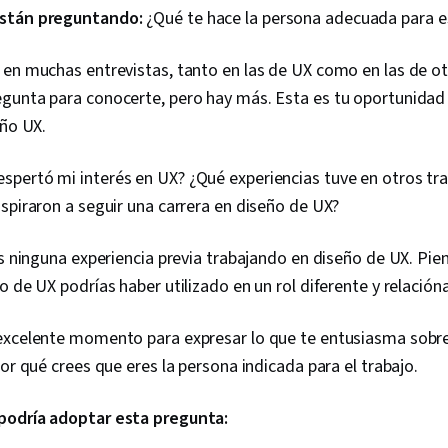
Design, Interv
están preguntando:
¿Qué te hace la persona adecuada para e
Diversity Aw
Platform De
Design, Huma
 en muchas entrevistas, tanto en las de UX como en las de ot
Web Content 
gunta para conocerte, pero hay más. Esta es tu oportunidad 
Guidelines, R
eño UX.
Design Think
Solution Desi
Systems Desi
spertó mi interés en UX? ¿Qué experiencias tuve en otros tra
Software Des
spiraron a seguir una carrera en diseño de UX?
Interaction D
(UI) Design, 
Development, 
es ninguna experiencia previa trabajando en diseño de UX. Pie
Diversity Equi
o de UX podrías haber utilizado en un rol diferente y relacióna
Initiatives, D
excelente momento para expresar lo que te entusiasma sobre
por qué crees que eres la persona indicada para el trabajo.
podría adoptar esta pregunta: