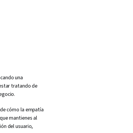
uscando una
 estar tratando de
egocio.
a de cómo la empatía
 que mantienes al
ión del usuario,