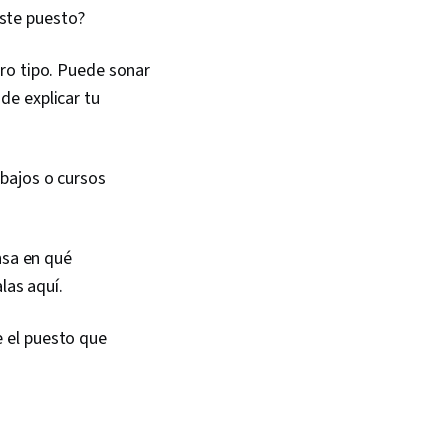
iewing Skills,
ste puesto?
areness, Cross
velopment, Web
n Centered Design,
ro tipo. Puede sonar
Accessibility
de explicar tu
equirements Analysis,
ing, Human Factors,
gn, Peer Review,
gn, Typography,
bajos o cursos
ign Documents,
esign, User Interface
Web Design and
User Interface (UI),
nsa en qué
ty and Inclusion
las aquí.
esign
 el puesto que