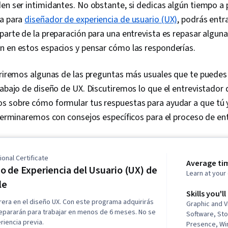
en ser intimidantes. No obstante, si dedicas algún tiempo a 
ta para
diseñador de experiencia de usuario (UX)
, podrás entr
parte de la preparación para una entrevista es repasar algun
n en estos espacios y pensar cómo las responderías.
ubriremos algunas de las preguntas más usuales que te puedes
rabajo de diseño de UX. Discutiremos lo que el entrevistador 
s sobre cómo formular tus respuestas para ayudar a que tú y
 terminaremos con consejos específicos para el proceso de en
onal Certificate
Average ti
o de Experiencia del Usuario (UX) de
Learn at you
le
Skills you'll
rera en el diseño UX. Con este programa adquirirás
Graphic and V
repararán para trabajar en menos de 6 meses. No se
Software, St
eriencia previa.
Presence, Wi