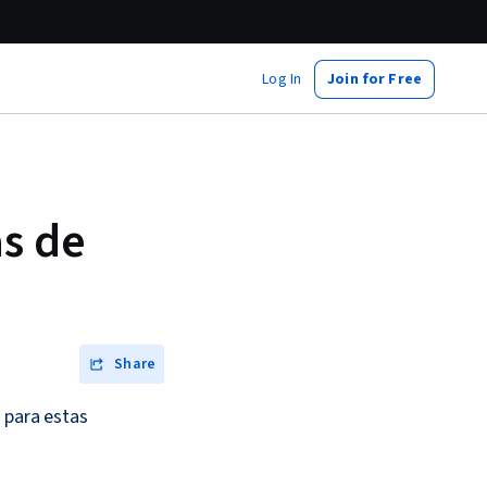
Log In
Join for Free
as de
Share
 para estas