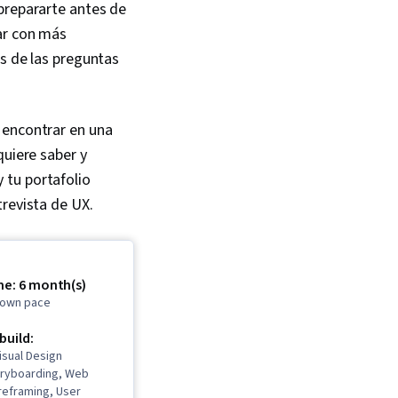
prepararte antes de
ar con más
as de las preguntas
 encontrar en una
quiere saber y
 tu portafolio
trevista de UX.
me: 6 month(s)
r own pace
 build:
isual Design
oryboarding, Web
reframing, User