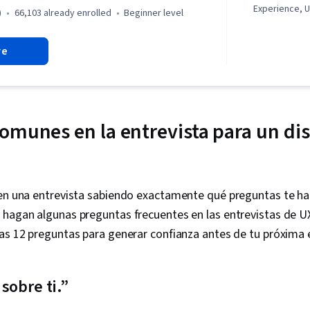
Experience, U
)
66,103 already enrolled
beginner level
Information A
Responsive W
re
Persona (User
Elements And 
Reviews, Use
Experience De
Adobe XD, Mo
Testing, Grap
omunes en la entrevista para un di
Figma (Design
Flows, Applic
Storytelling,
User Experien
Persona Deve
 en una entrevista sabiendo exactamente qué preguntas te ha
Centered Des
hagan algunas preguntas frecuentes en las entrevistas de UX
Data Ethics, 
Information P
as 12 preguntas para generar confianza antes de tu próxima 
Research, Tes
Development,
Technical Co
sobre ti.”
Usability, Re
Methodologie