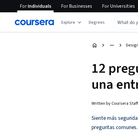
For
Individuals
For
Businesses
For
Universities
Explore
Degrees
Design
12 pregu
una ent
Written by Coursera Staff
Siente más seguridad
preguntas comunes.