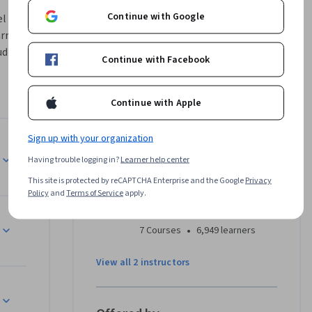
Continue with Google
l ámbito 
rrollar 
diantes a 
Continue with Facebook
cas y 
Continue with Apple
udiantes 
s fases de 
Sign up with your organization
temprana 
Instructors
Having trouble logging in?
Learner help center
samiento 
n de 
This site is protected by reCAPTCHA Enterprise and the Google
Privacy
Emma Naslud Hadley
Policy
and
Terms of Service
apply.
Banco Interamericano de
Desarrollo
líticas 
•
7 Courses
6,949 learners
pales 
ina y el 
View all 2 instructors
n sugerido 