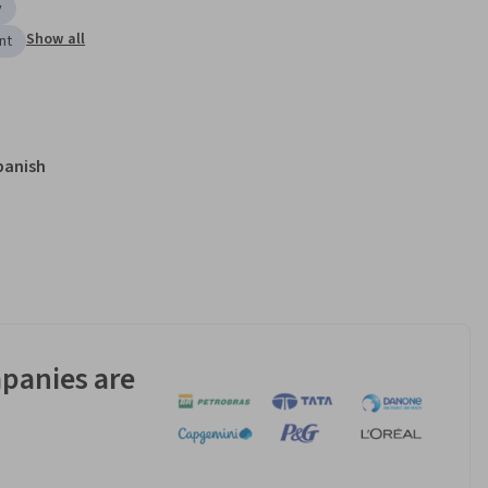
y
Show all
nt
panish
panies are