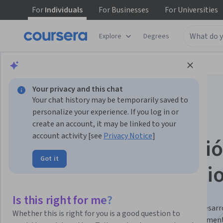
For
Individuals
For
Businesses
For
Universities
Explore
Degrees
Browse
Social Sciences
Education
Your privacy and this chat
Your chat history may be temporarily saved to
personalize your experience. If you log in or
create an account, it may be linked to your
account activity [see
Privacy Notice
]
Métodos de educaci
Got it
efectiva Specializati
Desarrolla habilidades para impulsar la educación.
Is this right for me?
Aprende cómo ofrecer programas de alta calidad en desarr
Whether this is right for you is a good question to
infantil y educación preescolar para impactar positivament