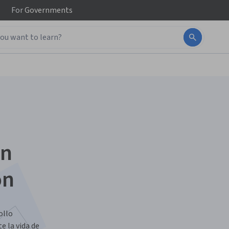
For
Governments
ón
on
ollo
e la vida de