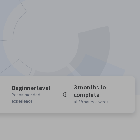
3 months to
Beginner level
complete
n
Recommended
experience
at 39 hours a week