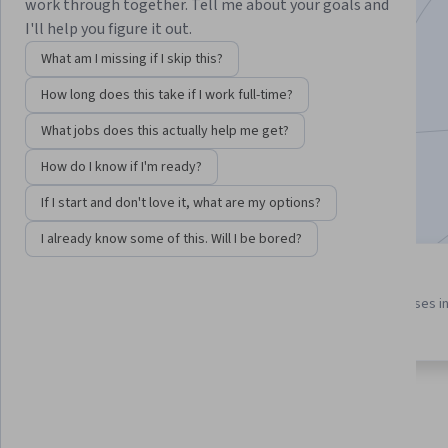
work through together. Tell me about your goals and
los estudiantes.
I'll help you figure it out.
Instructors:
Emma Naslud Hadley
+1 more
What am I missing if I skip this?
How long does this take if I work full-time?
Enroll for free
What jobs does this actually help me get?
Starts Aug 6
How do I know if I'm ready?
Included with
•
Learn more
If I start and don't love it, what are my options?
I already know some of this. Will I be bored?
3 course series
4.5
Get in-depth knowledge of a
from 44 reviews of courses i
subject
this program
About
Outcomes
Courses
Testimonials