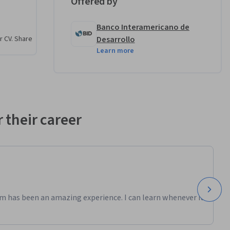
Offered by
ollo de 
Banco Interamericano de
r CV. Share
Desarrollo
Learn more
s en 
 their career
m has been an amazing experience. I can learn whenever it