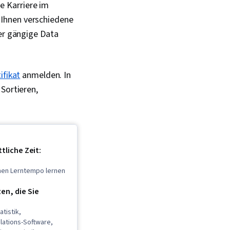
te Karriere im
 Ihnen verschiedene
ier gängige Data
ifikat
anmelden. In
Sortieren,
tliche Zeit:
enen Lerntempo lernen
n, die Sie
tistik,
lations-Software,