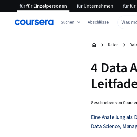
für
für Einzelpersonen
für
Unternehmen
für
für
Suchen
Abschlüsse
Daten
Dat
4 Data A
Leitfad
Geschrieben von Courser
Eine Anstellung als 
Data Science, Manag