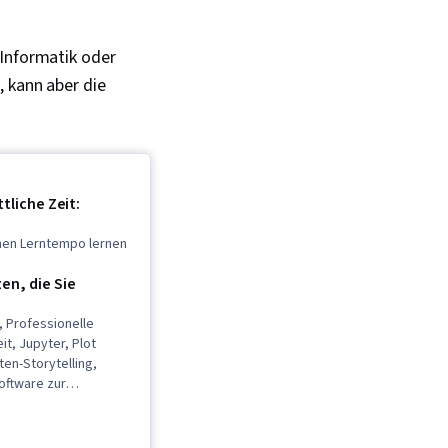
 Informatik oder
, kann aber die
tliche Zeit:
enen Lerntempo lernen
n, die Sie
, Professionelle
t, Jupyter, Plot
ten-Storytelling,
oftware zur
ierung, Erstellung des
Präsentation der
craping, SQL,