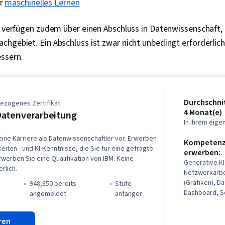
ür
maschinelles Lernen
s verfügen zudem über einen Abschluss in Datenwissenschaft,
hgebiet. Ein Abschluss ist zwar nicht unbedingt erforderlich
ssern.
Durchschnit
ezogenes Zertifikat
4 Monat(e)
atenverarbeitung
In Ihrem eig
 eine Karriere als Datenwissenschaftler vor. Erwerben
Kompetenze
eiten - und KI-Kenntnisse, die Sie für eine gefragte
erwerben:
rwerben Sie eine Qualifikation von IBM. Keine
Generative KI
rlich.
Netzwerkarbei
(Grafiken), Da
948,350 bereits
stufe
Dashboard, S
)
angemeldet
anfänger
Datenvisualis
Dashboards, 
ren
Daten, Web-S