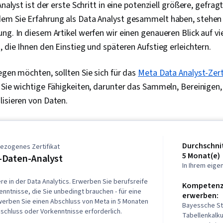
Analyst ist der erste Schritt in eine potenziell größere, gefrag
em Sie Erfahrung als Data Analyst gesammelt haben, stehen
ng. In diesem Artikel werfen wir einen genaueren Blick auf v
, die Ihnen den Einstieg und späteren Aufstieg erleichtern.
egen möchten, sollten Sie sich für das
Meta Data Analyst-Zert
 Sie wichtige Fähigkeiten, darunter das Sammeln, Bereinigen, 
lisieren von Daten.
Durchschnit
ezogenes Zertifikat
5 Monat(e)
-Daten-Analyst
In Ihrem eig
ere in der Data Analytics. Erwerben Sie berufsreife
Kompetenze
Kenntnisse, die Sie unbedingt brauchen - für eine
erwerben:
rwerben Sie einen Abschluss von Meta in 5 Monaten
Bayessche Sta
schluss oder Vorkenntnisse erforderlich.
Tabellenkalku