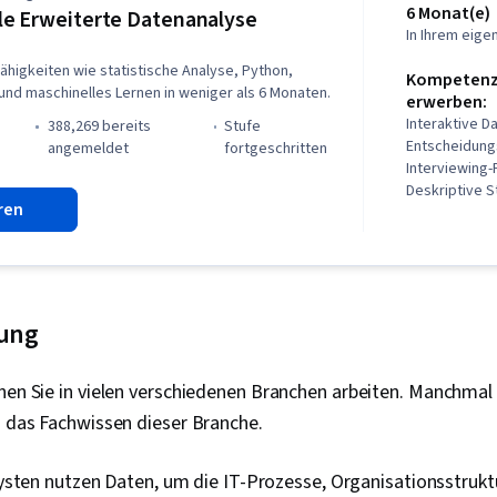
Optimierung, 
6 Monat(e)
e Erweiterte Datenanalyse
Methoden, A
In Ihrem eig
maschinelles 
ähigkeiten wie statistische Analyse, Python,
Programmier
Kompetenze
nd maschinelles Lernen in weniger als 6 Monaten.
maschinellen 
erwerben:
Programmieru
Interaktive D
388,269 bereits
stufe
Plattformen,
Entscheidun
angemeldet
fortgeschritten
Programmiers
Interviewing-
(Versionskont
Deskriptive S
ren
Hosting, Vers
Analytik, Nu
Software-Ent
Lernen, Stati
(Software), 
Daten-Strukt
Programmier
Wahrscheinlic
Computing, St
Statistische 
Programmieru
Bereinigung v
rung
Cloud-API, In
Entwicklung,
Entwicklung
Wahrscheinli
Datenmanipula
nen Sie in vielen verschiedenen Branchen arbeiten. Manchmal f
Statistik, Lo
Datenbanken,
Statistische 
n das Fachwissen dieser Branche.
Datenbanken
Arbeitsablau
Transaktions
Datengestütz
Datenbank-M
ysten nutzen Daten, um die IT-Prozesse, Organisationsstrukt
Entscheidung