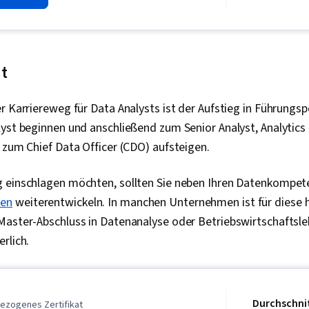
Bewertung des
Datenvisualis
von Daten, D
Daten import
Unüberwachte
t
Explorative D
Datenwrangli
r Karriereweg für Data Analysts ist der Aufstieg in Führungsp
Modellarchite
Verantwortung
yst beginnen und anschließend zum Senior Analyst, Analytics
Synthese, Te
 zum Chief Data Officer (CDO) aufsteigen.
Vorverarbeit
Prädiktive Mo
Datenwissens
 einschlagen möchten, sollten Sie neben Ihren Datenkompet
Daten-Ethik,
zen
weiterentwickeln. In manchen Unternehmen ist für diese 
Überwachtes 
Klassifizieru
Master-Abschluss in Datenanalyse oder Betriebswirtschaftsl
Learn (Biblio
rlich.
Lernen), Masc
Dimensionalit
Logistische R
Ausbildung, A
maschinelles 
Durchschnit
ezogenes Zertifikat