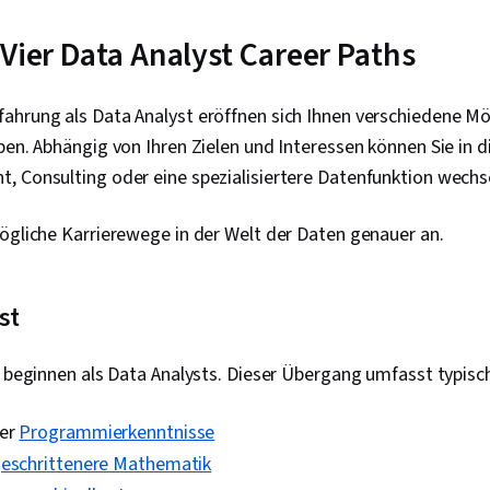
Deskriptive An
Methoden, Sta
 Vier Data Analyst Career Paths
Inferenz, Dat
Marketing-Ana
Software, Sta
hrung als Data Analyst eröffnen sich Ihnen verschiedene Mög
Wahrscheinli
ben. Abhängig von Ihren Zielen und Interessen können Sie in d
Statistik, Sta
Google Sheet
, Consulting oder eine spezialisiertere Datenfunktion wechs
Dashboards, 
Abfragesprac
ögliche Karrierewege in der Welt der Daten genauer an.
Analyse, Gene
Analytik, Mar
Fähigkeiten, 
Datensicherhe
st
Lernen, Date
Datengestütz
Entscheidung
s beginnen als Data Analysts. Dieser Übergang umfasst typisc
Datenarchite
maschinellen
der
Programmierkenntnisse
Daten, Techn
Datenspeich
eschrittenere Mathematik
maschinelles