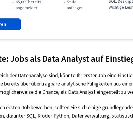
SQL, Deskripti
65,009 bereits
stufe
Wichtige Leis
)
angemeldet
anfänger
(KPIs), Daten
Storytelling,
ren
Geschäftliche
Datenvisualis
Datenverwalt
Programmieru
Software zur 
Informatione
te: Jobs als Data Analyst auf Einsti
Analytik, Pan
Präsentation 
Leistungsmetr
ich der Datenanalyse sind, könnte Ihr erster Job eine Einstie
Hypothesenp
ie bereits über übertragbare analytische Fähigkeiten aus einer
Datenmanipula
Bereinigung v
möglicherweise die Chance, als Data Analyst eingestellt zu w
Datenanalyse
Programmier
hren ersten Job bewerben, sollten Sie sich einige grundlegende
Datenverarbe
Datenwranglin
en, darunter SQL, R oder Python, Datenverwaltung, statistisc
Modellierung
(Statistik), 
Zeitreihenan