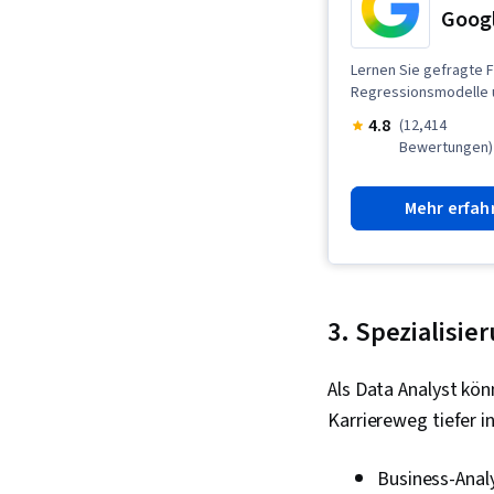
Googl
Lernen Sie gefragte F
Regressionsmodelle u
4.8
(12,414
Bewertungen)
Mehr erfah
3. Spezialisie
Als Data Analyst kön
Karriereweg tiefer i
Business-Anal