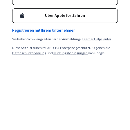
Informationsarchitekt.
Über Apple fortfahren
Registrieren mit Ihrem Unternehmen
Sie haben Schwierigkeiten bei der Anmeldung?
Learner Help Center
Diese Seite ist durch reCAPTCHA Enterprise geschützt. Es gelten die
Datenschutzerklärung
und
Nutzungsbedingungen
von Google.
Read in English (Auf Englisch lesen).
Wenn Sie an einer Karriere im Bereich User Experience
(UX) interessiert sind, lesen Sie weiter, um mehr über
verschiedene Disziplinen in diesem Bereich und die
jeweiligen Gehälter zu erfahren.