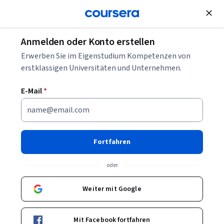
Kostenlose Teilnahme
Anmelden oder Konto erstellen
4 UX Jobs jenseits des Designs, die Sie erkunden
Erwerben Sie im Eigenstudium Kompetenzen von
können
erstklassigen Universitäten und Unternehmen.
E-Mail
*
4 UX Jobs jenseits des Designs,
die Sie erkunden können
Fortfahren
Geschrieben von Coursera Staff •
Aktualisiert am
25. Apr. 2025
Teilen
oder
Mit der Weiterentwicklung des UX-Bereichs sind
Weiter mit Google
spezialisierte UX Jobs entstanden. Entdecken Sie Rollen
wie UX Researcher, UX Engineer, UX Writer und
Mit Facebook fortfahren