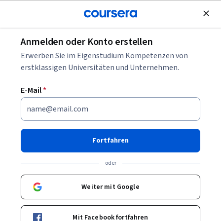
Kostenlose Teilnahme
Anmelden oder Konto erstellen
Was ist Generative KI? Definition, Anwendungen
Erwerben Sie im Eigenstudium Kompetenzen von
und Auswirkungen
erstklassigen Universitäten und Unternehmen.
E-Mail
*
Was ist Generative KI?
Definition, Anwendungen und
Auswirkungen
Fortfahren
Geschrieben von Coursera Staff •
Aktualisiert am
19. Apr. 2025
oder
Teilen
Weiter mit Google
Generative künstliche Intelligenz (GenAI) kann auf
Eingabeaufforderungen bestimmte Arten von Bildern,
Mit Facebook fortfahren