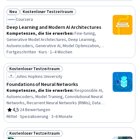
Lernens, Modell Ausbildung, Modell-Optimierung,
Überwachtes Lernen, Faltungsneuronale Netze
Neu
Kostenloser Testzeitraum
Status: Neu
Status: Kostenloser Testzeitraum
Coursera
Deep Learning and Modern AI Architectures
Kompetenzen, die Sie erwerben
:
Fine-tuning,
Generative Model Architectures, Deep Learning,
Autoencoders, Generative AI, Model Optimization,
Artificial Neural Networks, Generative Adversarial
Fortgeschritten · Kurs · 1–4 Wochen
Networks (GANs), Applied Machine Learning, Artificial
Intelligence and Machine Learning (AI/ML), Model
Kostenloser Testzeitraum
Training, Network Architecture, Model Evaluation,
Status: Kostenloser Testzeitraum
Johns Hopkins University
Anomaly Detection, Computer Vision, Predictive
Modeling
Foundations of Neural Networks
Kompetenzen, die Sie erwerben
:
Responsible AI,
Autoencoders, Model Training, Convolutional Neural
Networks, Recurrent Neural Networks (RNNs), Data
Ethics, Model Optimization, Deep Learning, Artificial
4,5
·
24 Bewertungen
Bewertung, 4,5 von 5 Sternen
Neural Networks, Reinforcement Learning, Generative AI,
Mittel · Spezialisierung · 3–6 Monate
Generative Adversarial Networks (GANs), Machine
Learning Algorithms, Model Deployment, Generative
Kostenloser Testzeitraum
Model Architectures, Debugging, Machine Learning
Status: Kostenloser Testzeitraum