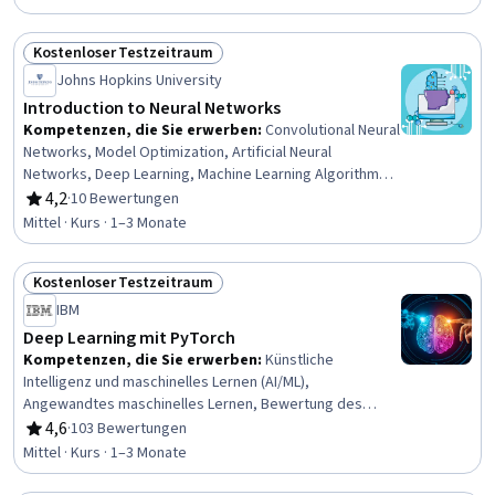
Wahrscheinlichkeitsrechnung und Statistik, Überwachtes
Lernen
Kostenloser Testzeitraum
Status: Kostenloser Testzeitraum
Johns Hopkins University
Introduction to Neural Networks
Kompetenzen, die Sie erwerben
:
Convolutional Neural
Networks, Model Optimization, Artificial Neural
Networks, Deep Learning, Machine Learning Algorithms,
Machine Learning Methods, Model Training, Image
4,2
·
10 Bewertungen
Bewertung, 4,2 von 5 Sternen
Analysis, Machine Learning, Computer Vision, Model
Mittel · Kurs · 1–3 Monate
Evaluation, Algorithms
Kostenloser Testzeitraum
Status: Kostenloser Testzeitraum
IBM
Deep Learning mit PyTorch
Kompetenzen, die Sie erwerben
:
Künstliche
Intelligenz und maschinelles Lernen (AI/ML),
Angewandtes maschinelles Lernen, Bewertung des
Modells, Klassifizierungsalgorithmen, Künstliche
4,6
·
103 Bewertungen
Bewertung, 4,6 von 5 Sternen
neuronale Netze, Tiefes Lernen, Statistische Methoden,
Mittel · Kurs · 1–3 Monate
Bildanalyse, Logistische Regression, Lernen übertragen,
PyTorch (Bibliothek für maschinelles Lernen),