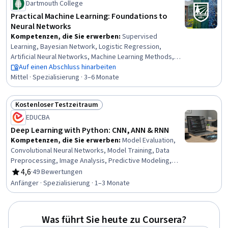
Methods, Artificial Intelligence, Image Analysis,
Dartmouth College
Unsupervised Learning
Practical Machine Learning: Foundations to
Neural Networks
Kompetenzen, die Sie erwerben
:
Supervised
Learning, Bayesian Network, Logistic Regression,
Artificial Neural Networks, Machine Learning Methods,
Statistical Modeling, Predictive Modeling, Model
Auf einen Abschluss hinarbeiten
Evaluation, Convolutional Neural Networks, Statistical
Mittel · Spezialisierung · 3–6 Monate
Machine Learning, Probability & Statistics, Bayesian
Statistics, Deep Learning, Artificial Intelligence and
Kostenloser Testzeitraum
Machine Learning (AI/ML), Machine Learning, Machine
Status: Kostenloser Testzeitraum
EDUCBA
Learning Algorithms, Statistical Methods, Artificial
Intelligence, Regression Analysis, Statistical Inference
Deep Learning with Python: CNN, ANN & RNN
Kompetenzen, die Sie erwerben
:
Model Evaluation,
Convolutional Neural Networks, Model Training, Data
Preprocessing, Image Analysis, Predictive Modeling,
Deep Learning, Keras (Neural Network Library),
4,6
·
49 Bewertungen
Bewertung, 4,6 von 5 Sternen
Tensorflow, Computer Vision, Artificial Neural Networks,
Anfänger · Spezialisierung · 1–3 Monate
Recurrent Neural Networks (RNNs), Data Transformation,
Financial Forecasting, Applied Machine Learning, Model
Optimization, Statistical Visualization, Time Series
Was führt Sie heute zu Coursera?
Analysis and Forecasting, Exploratory Data Analysis,