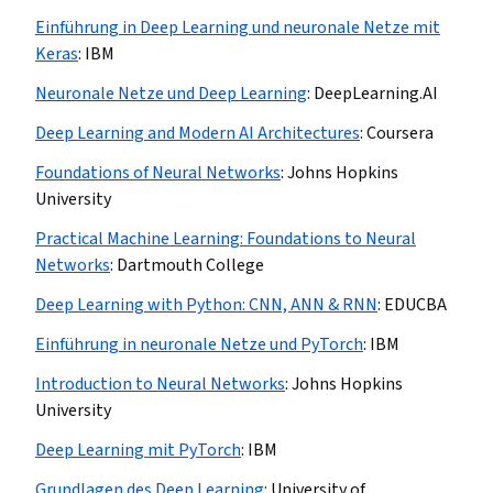
Einführung in Deep Learning und neuronale Netze mit
Keras
:
IBM
Neuronale Netze und Deep Learning
:
DeepLearning.AI
Deep Learning and Modern AI Architectures
:
Coursera
Foundations of Neural Networks
:
Johns Hopkins
University
Practical Machine Learning: Foundations to Neural
Networks
:
Dartmouth College
Deep Learning with Python: CNN, ANN & RNN
:
EDUCBA
Einführung in neuronale Netze und PyTorch
:
IBM
Introduction to Neural Networks
:
Johns Hopkins
University
Deep Learning mit PyTorch
:
IBM
Grundlagen des Deep Learning
:
University of