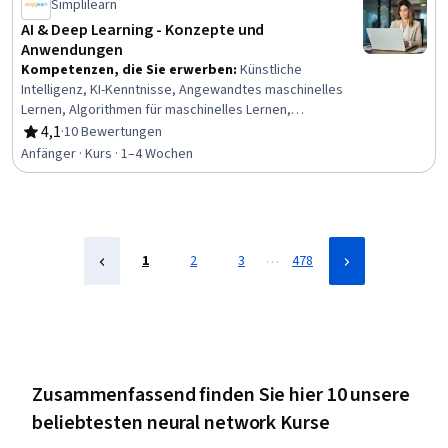
Simplilearn
übertragen, PyTorch (Bibliothek für maschinelles
Lernen), Maschinelles Lernen, Computer Vision, Modell
AI & Deep Learning - Konzepte und
Ausbildung, Modell-Optimierung, Datenwissenschaft,
Anwendungen
Faltungsneuronale Netze
Kompetenzen, die Sie erwerben
:
Künstliche
Intelligenz, KI-Kenntnisse, Angewandtes maschinelles
Lernen, Algorithmen für maschinelles Lernen,
Tensorflow, Reinforcement Learning, Künstliche
4,1
·
10 Bewertungen
Bewertung, 4,1 von 5 Sternen
neuronale Netze, Tiefes Lernen, Methoden des
Anfänger · Kurs · 1–4 Wochen
maschinellen Lernens, Verantwortungsvolle AI,
Maschinelles Lernen, Modell Ausbildung, Daten-Ethik,
Digitale Transformation, Überwachtes Lernen,
Unüberwachtes Lernen
…
1
2
3
478
Zusammenfassend finden Sie hier 10 unsere
beliebtesten neural network Kurse