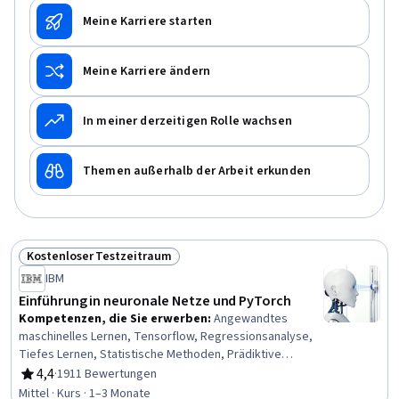
Python Programming
Meine Karriere starten
Meine Karriere ändern
In meiner derzeitigen Rolle wachsen
Themen außerhalb der Arbeit erkunden
Kostenloser Testzeitraum
Status: Kostenloser Testzeitraum
IBM
Einführung in neuronale Netze und PyTorch
Kompetenzen, die Sie erwerben
:
Angewandtes
maschinelles Lernen, Tensorflow, Regressionsanalyse,
Tiefes Lernen, Statistische Methoden, Prädiktive
Modellierung, PyTorch (Bibliothek für maschinelles
4,4
·
1911 Bewertungen
Bewertung, 4,4 von 5 Sternen
Lernen), Datenverarbeitung, Maschinelles Lernen,
Mittel · Kurs · 1–3 Monate