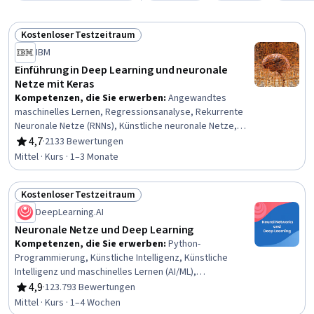
Kostenloser Testzeitraum
Status: Kostenloser Testzeitraum
IBM
Einführung in Deep Learning und neuronale
Netze mit Keras
Kompetenzen, die Sie erwerben
:
Angewandtes
maschinelles Lernen, Regressionsanalyse, Rekurrente
Neuronale Netze (RNNs), Künstliche neuronale Netze,
Tiefes Lernen, Methoden des maschinellen Lernens,
4,7
·
2133 Bewertungen
Bewertung, 4,7 von 5 Sternen
Bildanalyse, Autokodierer, Keras (Bibliothek für
Mittel · Kurs · 1–3 Monate
neuronale Netze), Lernen übertragen, Maschinelles
Lernen, Modell Ausbildung, Modell-Optimierung,
Kostenloser Testzeitraum
Verarbeitung natürlicher Sprache, Netzarchitektur,
Status: Kostenloser Testzeitraum
Faltungsneuronale Netze
DeepLearning.AI
Neuronale Netze und Deep Learning
Kompetenzen, die Sie erwerben
:
Python-
Programmierung, Künstliche Intelligenz, Künstliche
Intelligenz und maschinelles Lernen (AI/ML),
Angewandtes maschinelles Lernen, Künstliche neuronale
4,9
·
123.793 Bewertungen
Bewertung, 4,9 von 5 Sternen
Netze, Tiefes Lernen, Methoden des maschinellen
Mittel · Kurs · 1–4 Wochen