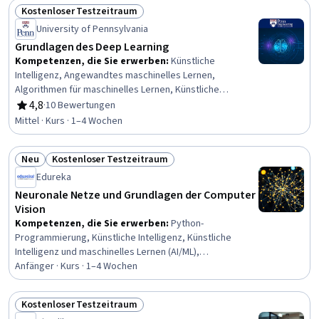
Kostenloser Testzeitraum
Maschinelles Lernen, Computer Vision, Modell
Status: Kostenloser Testzeitraum
Ausbildung, Modell-Optimierung, Überwachtes Lernen,
University of Pennsylvania
Faltungsneuronale Netze
Grundlagen des Deep Learning
Kompetenzen, die Sie erwerben
:
Künstliche
Intelligenz, Angewandtes maschinelles Lernen,
Algorithmen für maschinelles Lernen, Künstliche
neuronale Netze, Tiefes Lernen, Vorverarbeitung von
4,8
·
10 Bewertungen
Bewertung, 4,8 von 5 Sternen
Daten, PyTorch (Bibliothek für maschinelles Lernen),
Mittel · Kurs · 1–4 Wochen
Maschinelles Lernen, Modell Ausbildung, Modell-
Optimierung
Neu
Kostenloser Testzeitraum
Status: Neu
Status: Kostenloser Testzeitraum
Edureka
Neuronale Netze und Grundlagen der Computer
Vision
Kompetenzen, die Sie erwerben
:
Python-
Programmierung, Künstliche Intelligenz, Künstliche
Intelligenz und maschinelles Lernen (AI/ML),
Angewandtes maschinelles Lernen, Bewertung des
Anfänger · Kurs · 1–4 Wochen
Modells, Rekurrente Neuronale Netze (RNNs), Künstliche
neuronale Netze, Tiefes Lernen, Matplotlib,
Kostenloser Testzeitraum
Datenvisualisierung, NumPy, Bildanalyse, Lernen
Status: Kostenloser Testzeitraum