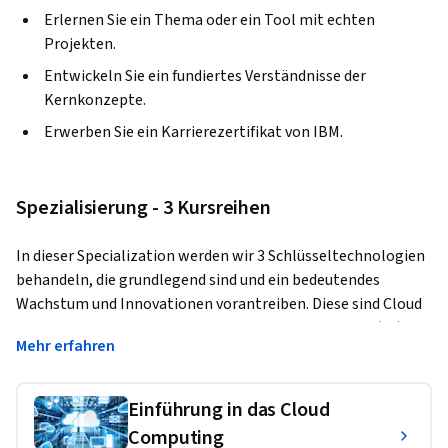
Erlernen Sie ein Thema oder ein Tool mit echten
Projekten.
Entwickeln Sie ein fundiertes Verständnisse der
Kernkonzepte.
Erwerben Sie ein Karrierezertifikat von IBM.
Spezialisierung - 3 Kursreihen
In dieser Specialization werden wir 3 Schlüsseltechnologien 
behandeln, die grundlegend sind und ein bedeutendes 
Wachstum und Innovationen vorantreiben. Diese sind Cloud 
Computing, Data Science und Künstliche Intelligenz (KI).
Mehr erfahren
Technologie ist für die Zukunft der Wirtschaft unerlässlich. 
Fast jedes Unternehmen, das sich modernisieren oder 
Einführung in das Cloud
vorankommen will, und jeder, der dort arbeitet, muss diese 
Computing
wichtigen Technologien verstehen und nutzen.