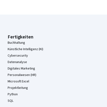
Coursera-Fußzeile
Fertigkeiten
Buchhaltung
Künstliche Intelligenz (KI)
Cybersecurity
Datenanalyse
Digitales Marketing
Personalwesen (HR)
Microsoft Excel
Projektleitung
Python
SQL