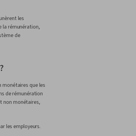
unèrent les
de la rémunération,
ystème de
?
n monétaires que les
ans de rémunération
t non monétaires,
par les employeurs.