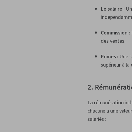
Le salaire :
Une
indépendammen
Commission :
des ventes.
Primes :
Une so
supérieur à la
2. Rémunérati
La rémunération indi
chacune a une valeur
salariés :