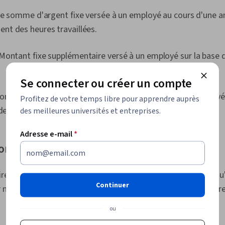
 somme d'argent fixe versée à un employé au cours d'une a
t des heures travaillées.
Montant fixe supplémentaire versé à un employé sur la base 
Se connecter ou créer un compte
mme d'argent supplémentaire variable versée à un employé 
Profitez de votre temps libre pour apprendre auprès
 description du poste.
des meilleures universités et entreprises.
Adresse e-mail
*
on indirecte
recte fait référence à des formes de rémunération autres qu
Continuer
 monétaire. Voici quelques exemples de rémunérations indire
ou