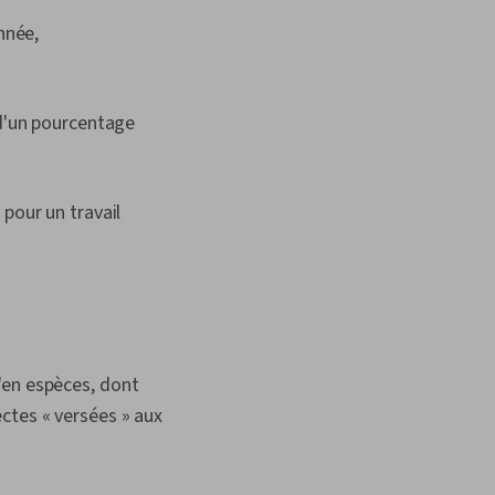
nnée,
d'un pourcentage
pour un travail
'en espèces, dont
ctes « versées » aux