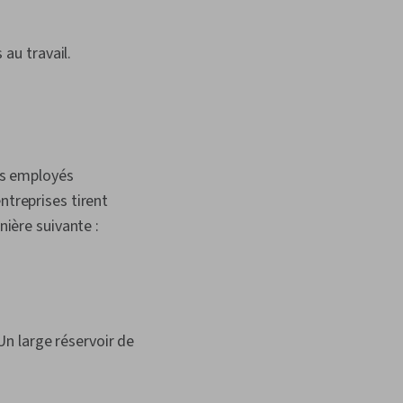
 au travail.
es employés
ntreprises tirent
nière suivante :
n large réservoir de