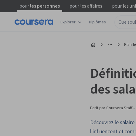
pour
les personnes
pour
les affaires
pour
les un
Explorer
Diplômes
Planif
Définit
des sal
Écrit par Coursera Staff •
Découvrez le salaire
l'influencent et com