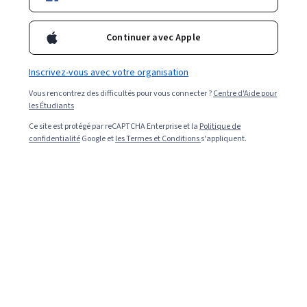
Continuer avec Apple
Inscrivez-vous avec votre organisation
Vous rencontrez des difficultés pour vous connecter ?
Centre d'Aide pour
les Étudiants
Ce site est protégé par reCAPTCHA Enterprise et la
Politique de
confidentialité
Google et
les Termes et Conditions
s'appliquent.
Read in English (Lire en anglais).
Les analystes de données en cybersécurité utilisent
leurs connaissances en analyse de données pour aider
les organisations à renforcer leur cybersécurité. À
mesure que la menace des cyberattaques augmente, le
besoin de professionnels en cybersécurité capables de