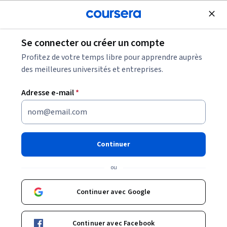
Inscrivez-vous
gratuitement
Se connecter ou créer un compte
Cybersecurity data analyst : leurs missions +
Profitez de votre temps libre pour apprendre auprès
comment le devenir
des meilleures universités et entreprises.
Adresse e-mail
*
Cybersecurity data analyst :
leurs missions + comment le
devenir
Continuer
Partager
ou
Écrit par Coursera Staff •
Mise à jour à
8 mai 2025
Découvrez comment devenir cybersecurity data analyst
Continuer avec Google
et les avantages de travailler dans la cybersécurité.
Continuer avec Facebook