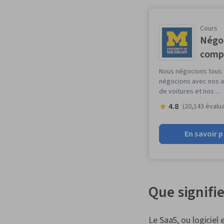
Cours
Négoc
compé
Nous négocions tous 
négocions avec nos am
de voitures et nos ...
4.8
(20,143 évalu
En savoir p
Que signifie
Le SaaS, ou logiciel 