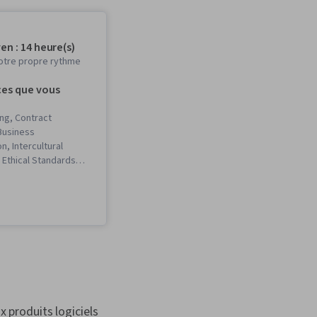
n : 14 heure(s)
otre propre rythme
es que vous
ng, Contract
Business
, Intercultural
Ethical Standards
Price Negotiation,
ness Ethics, Cultural
nalysis,
n, Negotiation,
gement, Arbitration,
ponsiveness,
 Feedback, Mediation,
x produits logiciels