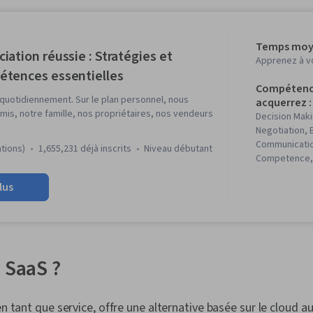
Temps moye
iation réussie : Stratégies et
Apprenez à v
tences essentielles
Compétenc
quotidiennement. Sur le plan personnel, nous
acquerrez :
is, notre famille, nos propriétaires, nos vendeurs
Decision Maki
Negotiation, 
Communication
ations)
1,655,231 déjà inscrits
niveau débutant
Competence, 
And Conduct, 
lus
Planning, Busi
Sensitivity, A
Communicatio
Conflict Mana
Cultural Res
Constructive
 SaaS ?
Influencing
en tant que service, offre une alternative basée sur le cloud au