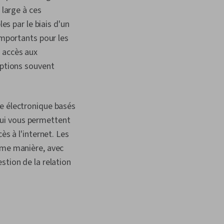
 large à ces
es par le biais d'un
importants pour les
t accès aux
options souvent
ie électronique basés
qui vous permettent
ès à l'internet. Les
même manière, avec
stion de la relation