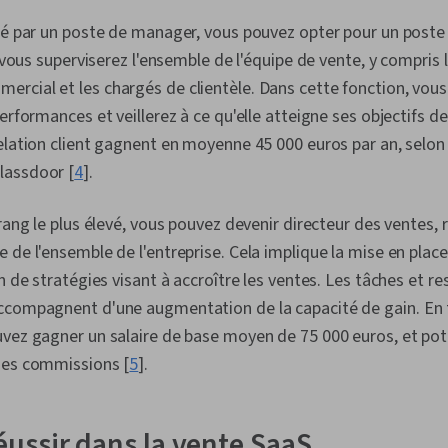
ssé par un poste de manager, vous pouvez opter pour un poste
ù vous superviserez l'ensemble de l'équipe de vente, y compris
cial et les chargés de clientèle. Dans cette fonction, vous
erformances et veillerez à ce qu'elle atteigne ses objectifs d
elation client gagnent en moyenne 45 000 euros par an, selon
lassdoor [
4
].
 rang le plus élevé, vous pouvez devenir directeur des ventes, 
 de l'ensemble de l'entreprise. Cela implique la mise en plac
n de stratégies visant à accroître les ventes. Les tâches et re
ccompagnent d'une augmentation de la capacité de gain. En 
uvez gagner un salaire de base moyen de 75 000 euros, et pot
des commissions [
5
].
ssir dans la vente SaaS