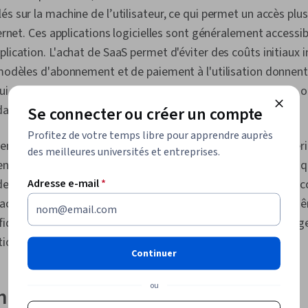
s sur la machine de l’utilisateur, ce qui permet un accès plus
ternet. Ces applications logicielles sont généralement accessibl
plication. L'achat de SaaS permet d'éviter des coûts initiaux 
 modèles d'abonnement et de paiement à l'utilisation donnen
qui permet de payer pour ce dont on a besoin, avec plusieurs 
apter au budget et à la taille de l'entreprise.
Se connecter ou créer un compte
Profitez de votre temps libre pour apprendre auprès
lement déjà des applications SaaS. Les services de messager
des meilleures universités et entreprises.
nt Gmail et Microsoft Outlook, sont des exemples de SaaS 
Adresse e-mail
*
de n'importe quel appareil dès lors que vous disposez d'un acc
acheter des applications et des services accessibles de la 
iques en fonction de leurs besoins, comme les logiciels de ge
ation des ressources de l'entreprise.
Continuer
ou
ble du secteur SaaS