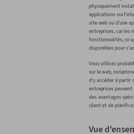
physiquement installé
applications via l'in
site web ou d'une ap
entreprises, car les
fonctionnalités, ce 
disponibles pour s'ad
Vous utilisez probab
sur le web, notamme
d'y accéder à partir 
entreprises peuvent 
des avantages spécif
client et de planific
Vue d'ensem