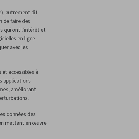
e), autrement dit
n de faire des
 qui ont l'intérêt et
cielles en ligne
uer avec les
s et accessibles à
s applications
èmes, améliorant
erturbations.
 les données des
r en mettant en œuvre