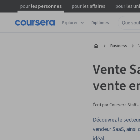
pour
les personnes
pour
les affaires
pour
les un
Explorer
Diplômes
Business
Vente S
vente e
Écrit par Coursera Staff •
Découvrez le secteur
vendeur SaaS, ainsi 
idéal.