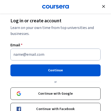
Join for Free
Log in or create account
Learn on your own time from top universities and
businesses.
Email
*
Continue
Christophe Chalamet
or
Professeur de théologie systématique
University of Geneva
Continue with Google
http://www.unige.ch/theologie/faculte/collaborateurs/theologie-systematique/chalamet.html
Continue with Facebook