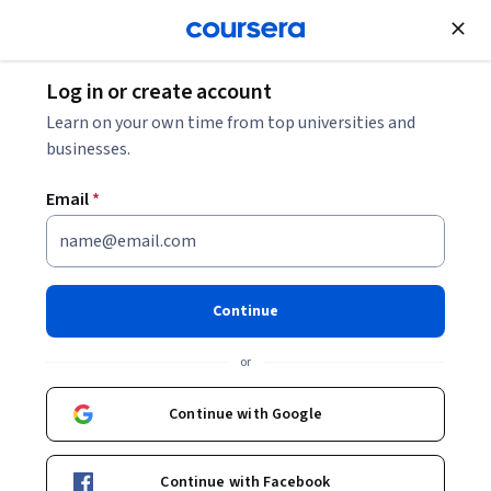
Join for Free
Log in or create account
Learn on your own time from top universities and
businesses.
Email
*
Continue
Joan Subirats Humet
or
Catedrático de Ciencia Política - IGOP
Universitat Autònoma de Barcelona
Continue with Google
http://igop.uab.cat/?lang=es
Continue with Facebook