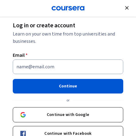
Join for Free
Log in or create account
Learn on your own time from top universities and
businesses.
Email
*
Continue
Maite Careaga Tagüeña
or
Directora Centro de Liderazgo Público
Universidad de los Andes
Continue with Google
Bio
Continue with Facebook