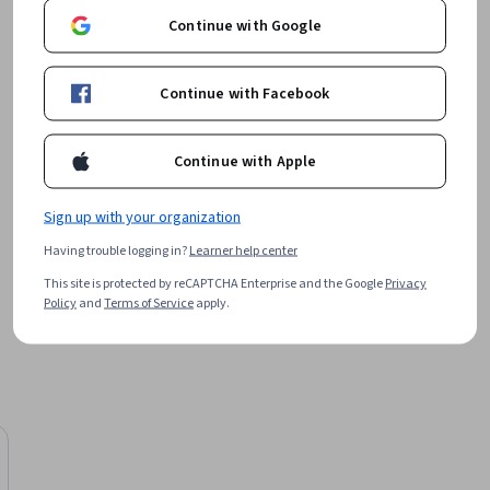
•
42 Courses
431,993 learners
Continue with Google
rramentas 
View all 7 instructors
o um plano 
Continue with Facebook
para sua 
Offered by
Continue with Apple
 de 
Goldman Sachs
Sign up with your organization
liberdade 
Learn more
 -– faça 
Having trouble logging in?
Learner help center
jornada de 
This site is protected by reCAPTCHA Enterprise and the Google
Privacy
seus 
Policy
and
Terms of Service
apply.
á 
volver um 
escobrir 
páginas 