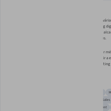
What you'll learn
Fortalecer sua marca comercial e 
Explorar vária
definir metas e estratégias de 
marketing digi
marketing claras.
usar para alc
de clientes.
Refinar o processo de vendas e 
Identificar mé
medir o sucesso das vendas.
para medir a e
do marketing 
Skills you'll gain
Sales
Marketing Strategy and Techniques
Branding
M
Target Market
Marketing Strategies
Marketing
Sales
Target Audience
Business Metrics
Brand Management