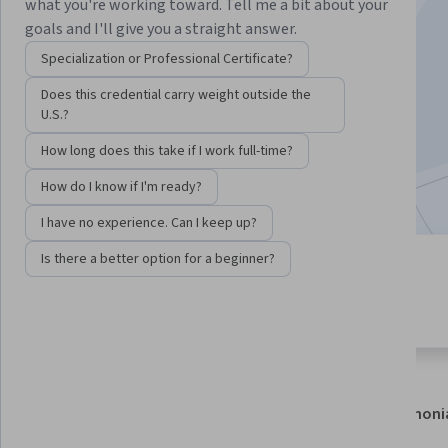
Goldman Sachs
what you're working toward. Tell me a bit about your
goals and I'll give you a straight answer.
Instructors:
Edward David
+6 more
Specialization or Professional Certificate?
Does this credential carry weight outside the
U.S.?
Enroll now
How long does this take if I work full-time?
2,730
already enrolled
How do I know if I'm ready?
I have no experience. Can I keep up?
Is there a better option for a beginner?
1 module
4.9
Gain insight into a topic and learn
66 reviews
the fundamentals.
About
Modules
Recommendations
Testimoni