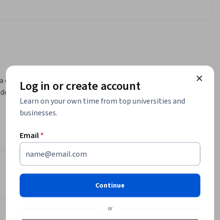
a coleção 
Log in or create account
dedoras 
Learn on your own time from top universities and
businesses.
eting e 
Email
*
g úteis e 
o 
 o 10,000 Women da Goldman Sachs
Instructors
4.7
Continue
Instructor ratings
(
7 ratings
)
de 
Edward David
or
nvolver 
Goldman Sachs