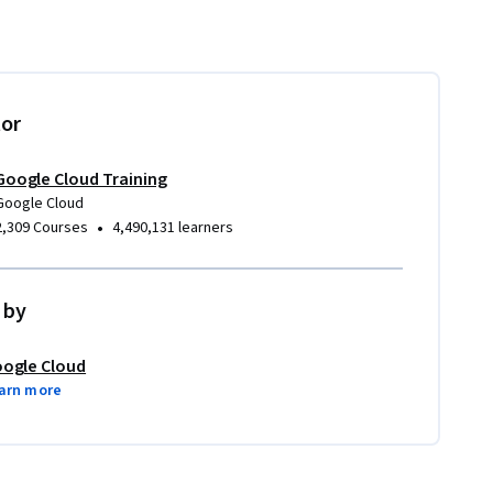
tor
Google Cloud Training
Google Cloud
•
2,309 Courses
4,490,131 learners
 by
ogle Cloud
arn more