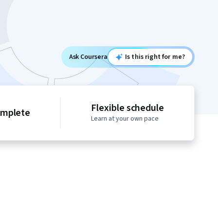
Ask Coursera
Is this right for me?
Flexible schedule
omplete
Learn at your own pace