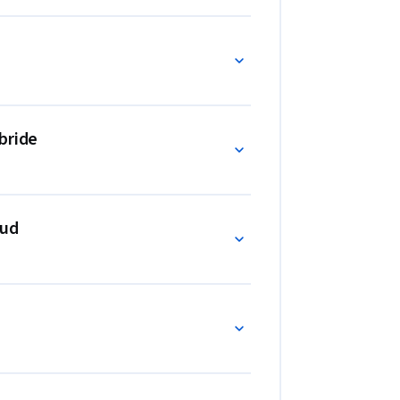
bride
oud