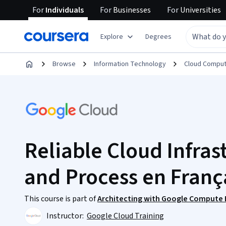
For
Individuals
For
Businesses
For
Universities
Explore
Degrees
Browse
Information Technology
Cloud Comput
Reliable Cloud Infras
and Process en Franç
This course is part of
Architecting with Google Compute E
Instructor:
Google Cloud Training