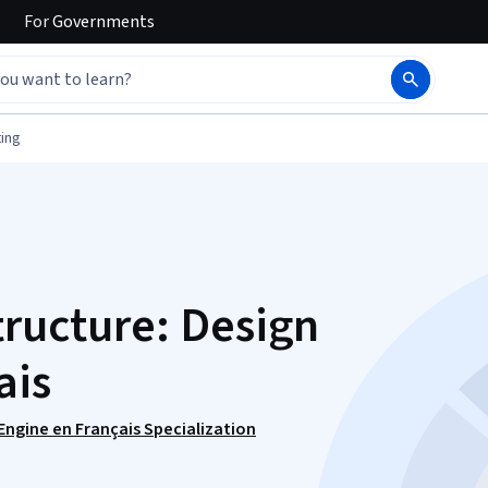
For
Governments
ing
tructure: Design
ais
ngine en Français Specialization