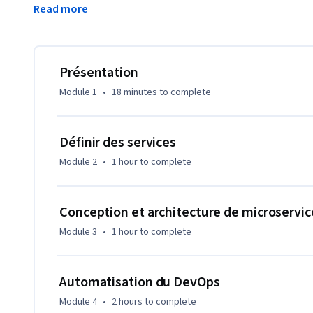
Read more
de présentations, d'activités de conception et d'ateliers pr
des exigences techniques et commerciales, et à trouver un é
déploiements Google Cloud hautement fiables et disponibl
Présentation
Module 1
•
18 minutes
to complete
Définir des services
Module 2
•
1 hour
to complete
Conception et architecture de microservic
Module 3
•
1 hour
to complete
Automatisation du DevOps
Module 4
•
2 hours
to complete