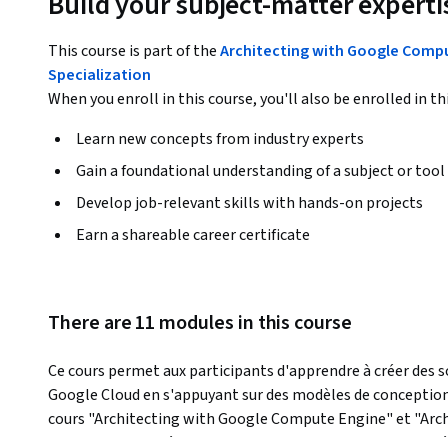
Build your subject-matter experti
This course is part of the
Architecting with Google Compu
Specialization
When you enroll in this course, you'll also be enrolled in th
Learn new concepts from industry experts
Gain a foundational understanding of a subject or tool
Develop job-relevant skills with hands-on projects
Earn a shareable career certificate
There are 11 modules in this course
Ce cours permet aux participants d'apprendre à créer des so
Google Cloud en s'appuyant sur des modèles de conception ép
cours "Architecting with Google Compute Engine" et "Arch
demande une expérience pratique des technologies abordée