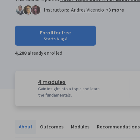
Instructors:
Andres Vicencio
+3 more
Enroll for free
Starts Aug 8
4,208
already enrolled
4 modules
Gain insight into a topic and learn
the fundamentals.
About
Outcomes
Modules
Recommendations