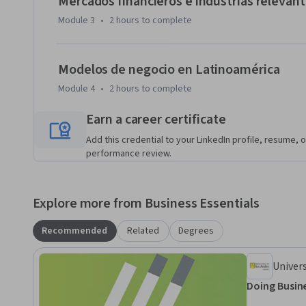
Mercados financieros e industrias relevan
avance en cuanto al aprendizaje esperado.  Se dicta en mod
Module 3
•
2 hours
to complete
llegar a distintos lugares del mundo a través de la web de 
Modelos de negocio en Latinoamérica
Module 4
•
2 hours
to complete
Earn a career certificate
Add this credential to your LinkedIn profile, resume, o
performance review.
Explore more from Business Essentials
Recommended
Related
Degrees
Univers
Doing Busine