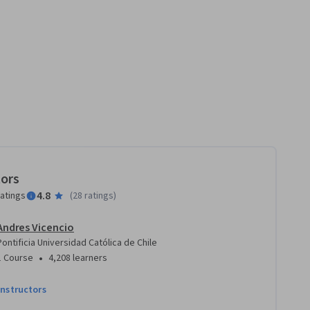
tors
4.8
ratings
(
28 ratings
)
Andres Vicencio
Pontificia Universidad Católica de Chile
•
1 Course
4,208 learners
instructors