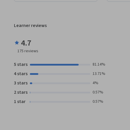
Learner reviews
4.7
175
reviews
5 stars
81.14%
4 stars
13.71%
3 stars
4%
2 stars
0.57%
1 star
0.57%