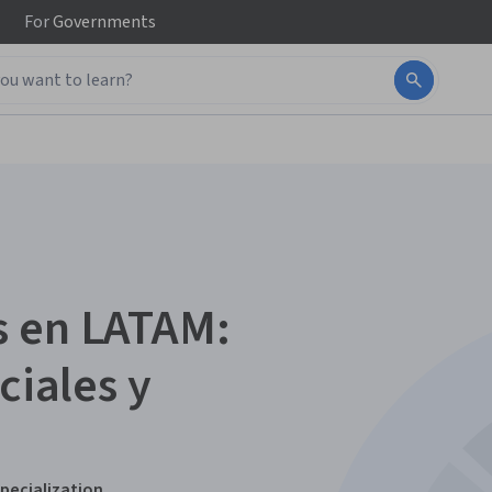
For
Governments
s en LATAM:
ciales y
pecialization