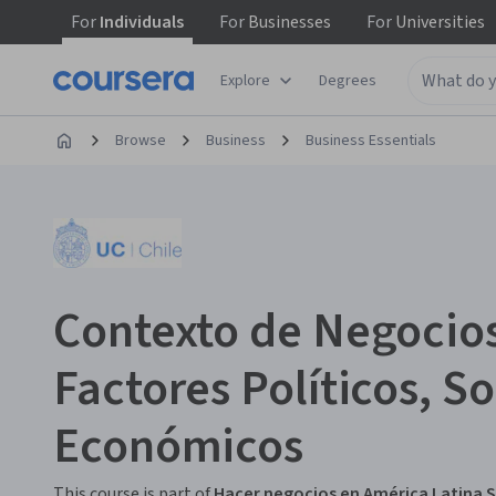
For
Individuals
For
Businesses
For
Universities
Explore
Degrees
Browse
Business
Business Essentials
Contexto de Negocio
Factores Políticos, So
Económicos
This course is part of
Hacer negocios en América Latina S