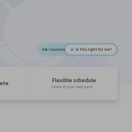
Ask Coursera
Is this right for me?
Flexible schedule
lete
Learn at your own pace