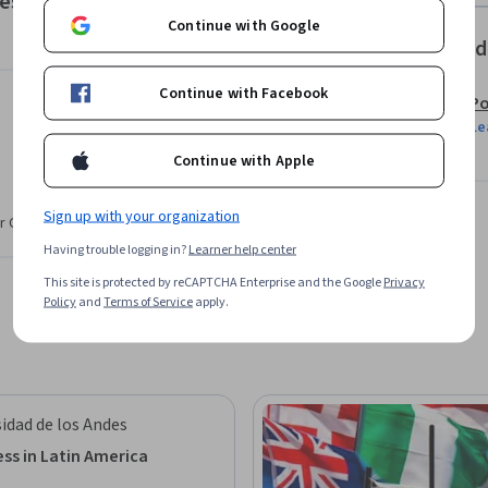
tes
alidad online, en formato masivo, pudiendo 
Continue with Google
Coursera.
Offered
Continue with Facebook
Po
Le
Continue with Apple
Sign up with your organization
r CV. Share it on social media and in your
Having trouble logging in?
Learner help center
This site is protected by reCAPTCHA Enterprise and the Google
Privacy
Policy
and
Terms of Service
apply.
idad de los Andes
ss in Latin America