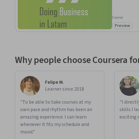
Course
Preview
Category: 
Why people choose Coursera for
Felipe M.
Learner since 2018
"To be able to take courses at my
"I direct
own pace and rhythm has been an
skills I 
amazing experience. I can learn
exciting 
whenever it fits my schedule and
mood."