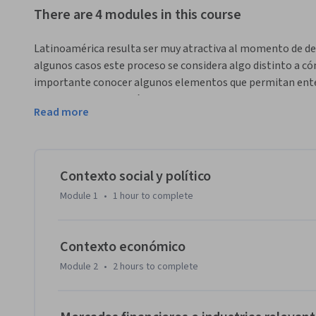
There are 4 modules in this course
Latinoamérica resulta ser muy atractiva al momento de deci
algunos casos este proceso se considera algo distinto a có
importante conocer algunos elementos que permitan enten
definir estrategias más efectivas cuando se piensa comenz
Read more
A través de este curso, los alumnos podrán conocer el conte
Latinoamérica. Del mismo modo, los alumnos podrán accede
más se han desarrollado y los modelos de negocios que se 
la realidad de otras economías. 

Contexto social y político
Module 1
•
1 hour
to complete
La Escuela de Administración de la Pontificia Universidad Cat
en formato masivo, con el fin de llegar a mayor cantidad de
de personas que deseen aprender del tema y llegar también 
Contexto económico
emprender en este mercado.

Module 2
•
2 hours
to complete
La metodología de este MOOC contempla una combinación de
evaluables, los cuales entregan retroalimentación a los a