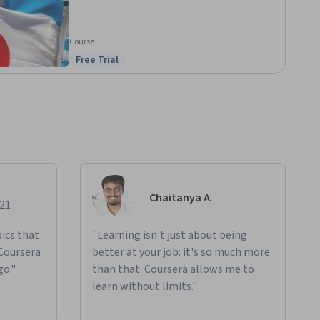
Course
Free Trial
Status: Free Trial
Chaitanya A.
021
ics that
"Learning isn't just about being
 Coursera
better at your job: it's so much more
go."
than that. Coursera allows me to
learn without limits."