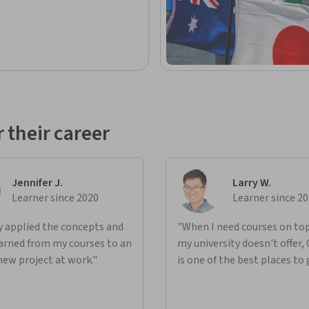
Preview
 their career
Jennifer J.
Larry W.
Learner since 2020
Learner since 2
ly applied the concepts and
"When I need courses on top
learned from my courses to an
my university doesn't offer,
new project at work."
is one of the best places to 