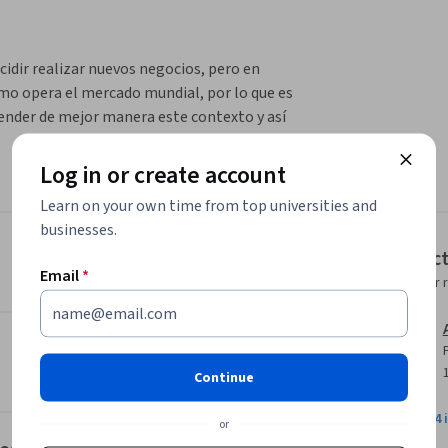
dir realizar nuevos negocios, pero en 
mo opera el mercado mundial, por lo que es 
der de mejor manera este contexto y así 
ar un negocio en esta región.
Log in or create account
xto social, político y económico en 
r a una comprensión de las industrias que 
Learn on your own time from top universities and
utilizan en Latinoamérica en comparación con 
businesses.
Instruc
Email
*
Instructor 
ólica de Chile, ha decidido dictar este curso 
 interesados y ser un aporte en la formación 
a quienes tengan interés de invertir o 
Continue
 videos, ejercicios prácticos y test auto-
View all 4 
or
lumnos para que puedan saber su estado de 