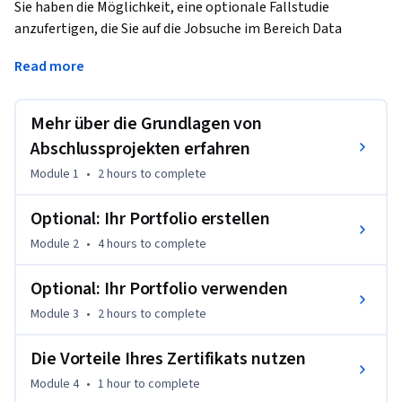
Sie haben die Möglichkeit, eine optionale Fallstudie 
anzufertigen, die Sie auf die Jobsuche im Bereich Data 
Analytics vorbereitet. Fallstudien werden häufig von 
Read more
Arbeitgebenden verwendet, um analytische Fähigkeiten zu 
bewerten. Für Ihre Fallstudie wählen Sie ein analysebasiertes 
Szenario aus. Anschließend stellen Sie Fragen, bereiten die 
Mehr über die Grundlagen von
Daten aus dem Szenario vor, verarbeiten, analysieren, 
Abschlussprojekten erfahren
visualisieren sie und reagieren auf sie. Sie erlernen auch 
Module 1
•
2 hours
to complete
andere nützliche Fähigkeiten für die Jobsuche durch Videos 
mit häufigen Fragen und Antworten bei 
Optional: Ihr Portfolio erstellen
Vorstellungsgesprächen, hilfreiche Materialien zum Aufbau 
eines Online-Portfolios und vieles mehr. Bei Google tätige 
Module 2
•
4 hours
to complete
Fachleute für die Datenanalyse werden Sie weiterhin 
Optional: Ihr Portfolio verwenden
anleiten und Ihnen praktische Möglichkeiten zeigen, wie Sie 
häufige Datenanalyseaufgaben mithilfe der besten Tools 
Module 3
•
2 hours
to complete
und Ressourcen erledigen können.
Die Vorteile Ihres Zertifikats nutzen
Nach Abschluss dieses Zertifikatsprogramms sind Lernende 
bestens gerüstet, um sich auf Einstiegspositionen in der 
Module 4
•
1 hour
to complete