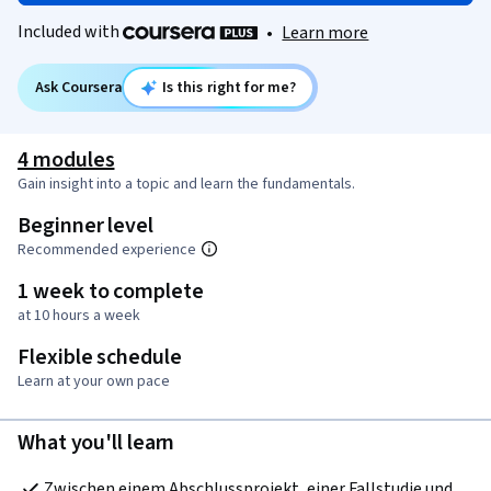
Included with
•
Learn more
Ask Coursera
Is this right for me?
4 modules
Gain insight into a topic and learn the fundamentals.
Beginner level
Recommended experience
1 week to complete
at 10 hours a week
Flexible schedule
Learn at your own pace
What you'll learn
Zwischen einem Abschlussprojekt, einer Fallstudie und 