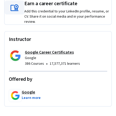
Datenanalyse zu bewerben. Es sind keine Vorkenntnisse 
Earn a career certificate
erforderlich.

Add this credential to your LinkedIn profile, resume, or
CV. Share it on social media and in your performance
Im Verlauf dieses Kurses werden Sie:

review.
 - die Vorteile und Nutzen von Fallstudien und Portfolios bei 
der Jobsuche kennenlernen

 - reale Szenarien und häufige Fragen eines 
Instructor
Vorstellungsgesprächs kennenlernen

 - erfahren, inwiefern Fallstudien Teil des 
Google Career Certificates
Bewerbungsprozesses sein können 

Google
 - verschiedene Fallstudienszenarien untersuchen und 
•
386 Courses
17,577,371 learners
berücksichtigen 

 - die Möglichkeit haben, Ihre eigene Fallstudie für Ihr 
Offered by
Portfolio anzufertigen
Google
Learn more