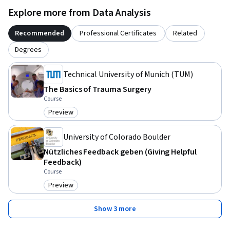
Explore more from Data Analysis
Recommended
Professional Certificates
Related
Degrees
Technical University of Munich (TUM)
The Basics of Trauma Surgery
Course
Preview
Category: Preview
University of Colorado Boulder
Nützliches Feedback geben (Giving Helpful
Feedback)
Course
Preview
Category: Preview
Show 3 more