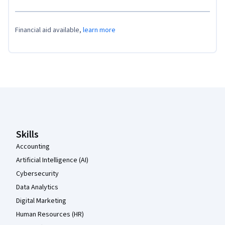
Financial aid available,
learn more
Coursera Footer
Skills
Accounting
Artificial Intelligence (AI)
Cybersecurity
Data Analytics
Digital Marketing
Human Resources (HR)