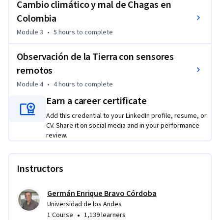
Cambio climático y mal de Chagas en
actividades planteadas.

Colombia
Este curso requiere de la instalación de un programa 
Module 3
•
5 hours
to complete
especial, es recomendable que el equipo cuente con las 
siguientes especificaciones minimas:

Observación de la Tierra con sensores
remotos
Computador con mínimo 8 GB de Memoria RAM.  

Module 4
•
4 hours
to complete
Sistema Operativo Windows 10  

Earn a career certificate
Espacio en disco disponible 20 GB  

Conexión a internet estable para descargar información 
Add this credential to your LinkedIn profile, resume, or
geográfica
CV. Share it on social media and in your performance
review.
Instructors
Germán Enrique Bravo Córdoba
Universidad de los Andes
•
1 Course
1,139 learners