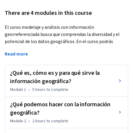
There are 4 modules in this course
El curso modelaje y análisis con información 
georreferenciada busca que comprendas la diversidad y el 
potencial de los datos geográficos. En el curso podrás 
utilizarlos en ejemplos básicos para modelar, procesar y 
Read more
analizar problemas donde la ubicación juega un rol 
importante. Todo esto con el fin de encontrar soluciones que 
te permiten un primer acercamiento práctico para el 
¿Qué es, cómo es y para qué sirve la
procesamiento de este tipo de datos no tradicionales.
información geográfica?
El curso está dirigido a personas con intereses relacionados a 
Module 1
•
5 hours
to complete
explorar la información geográfica, uso de plataformas para 
el manejo de información de observación de la tierra, que 
¿Qué podemos hacer con la información
tengan buen nivel de comprensión lectora en inglés, sepan 
geográfica?
leer mapas y tengan conocimiento básico sobre 
Module 2
•
2 hours
to complete
programación. El lenguaje utilizado es Python y se proveen 
tutoriales básicos que permiten entender y desarrollar las 