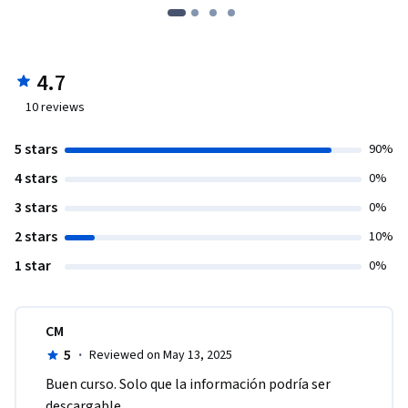
4.7
10
reviews
5 stars
90%
4 stars
0%
3 stars
0%
2 stars
10%
1 star
0%
CM
5
·
Reviewed on May 13, 2025
Buen curso. Solo que la información podría ser 
descargable .