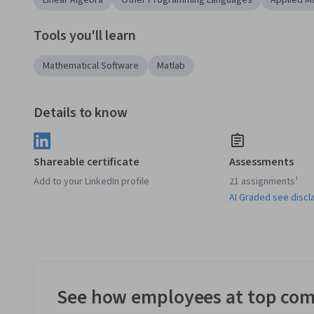
Linear Algebra
Other Programming Languages
Applied M
Tools you'll learn
Mathematical Software
Matlab
Details to know
Shareable certificate
Assessments
Add to your LinkedIn profile
21 assignments¹
AI Graded see discl
See how employees at top com