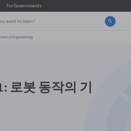
For
Governments
anical Engineering
1: 로봇 동작의 기