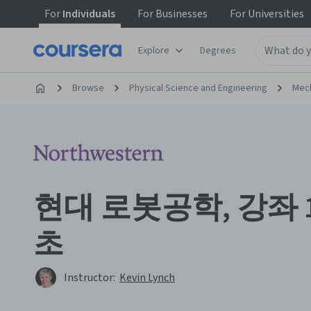
For
Individuals
For
Businesses
For
Universities
Explore
Degrees
Browse
Physical Science and Engineering
Mech
현대 로봇공학, 강좌 
초
Instructor:
Kevin Lynch