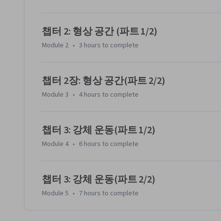
space), 자유도, 형상 공간 위상, 형상의 함축적 표현과 
함께 살펴봅니다.  또한 공간속도와 힘을 비틀림과 렌치로 
로봇 등 움직이는 모든 물체의 핵심을 다룹니다.

챕터 2: 형상 공간 (파트 1/2)
Module 2
•
3 hours
to complete
이 강좌는 ‘Modern Robotics:  Mechanics, Planning, and Contr
Cambridge University Press, 2017)를 바탕으로 제
사용하실 수 있습니다.  여러분이 원하는 언어(Python, Math
챕터 2장: 형상 공간(파트 2/2)
트웨어의 라이브러리를 구축하실 수 있습니다. 또한 무료 크
Module 3
•
4 hours
to complete
하여 집에서도 편하게 무료로 최첨단 로봇공학 작업을 수행
챕터 3: 강체 운동(파트 1/2)
Module 4
•
6 hours
to complete
챕터 3: 강체 운동(파트 2/2)
Module 5
•
7 hours
to complete