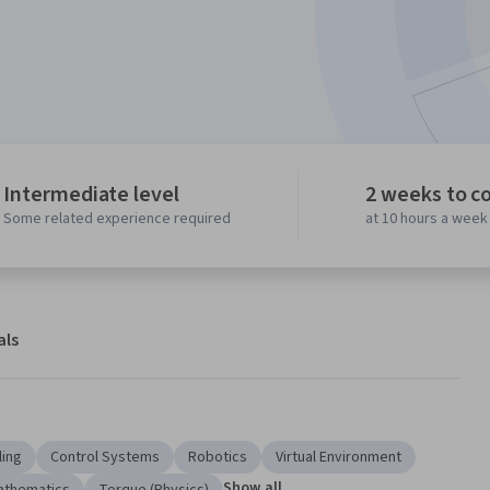
Intermediate level
2 weeks to c
Some related experience required
at 10 hours a week
als
ling
Control Systems
Robotics
Virtual Environment
Show all