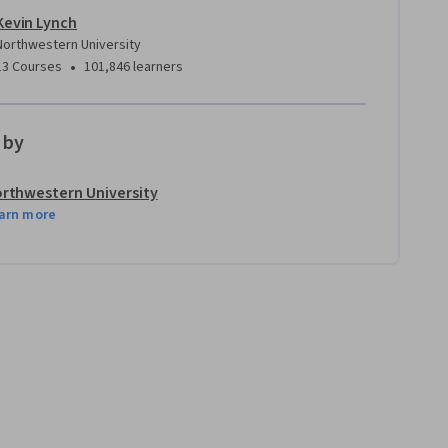
Kevin Lynch
Northwestern University
•
13 Courses
101,846 learners
 by
rthwestern University
arn more