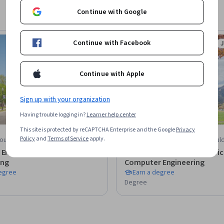
Continue with Google
Continue with Facebook
Job Ready
Status: Job Ready
S
Continue with Apple
Sign up with your organization
Having trouble logging in?
Learner help center
This site is protected by reCAPTCHA Enterprise and the Google
Privacy
Policy
and
Terms of Service
apply.
outh College
University of Colorado Boul
 Engineering in Computer
Master of Science in Electri
ing
Computer Engineering
degree
Earn a degree
Degree