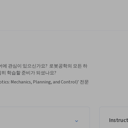
에 관심이 있으신가요?  로봇공학의 모든 하
심히 학습할 준비가 되셨나요?
echanics, Planning, and Control)’ 전문 
은 여섯 개의 짧은 강좌로 이루어져 있으며, 로
생에게 적합한 과정입니다.  이 강좌는 맛보기
절 로봇 메커니즘과 폐쇄형 체인 구조 로봇에 대
Instruc
 기본이 되는 내용을 다룹니다.  형상 공간(C-