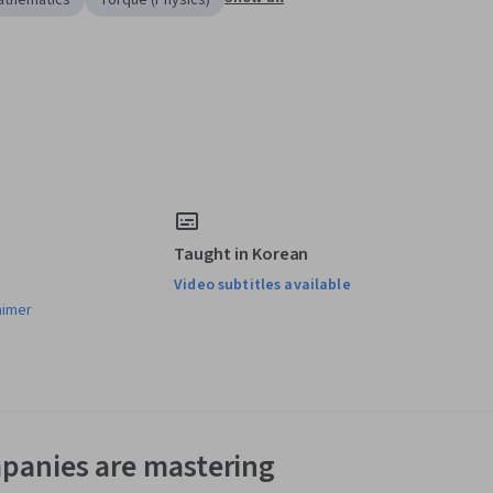
athematics
Torque (Physics)
Taught in Korean
Video subtitles available
aimer
panies are mastering