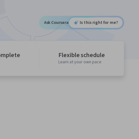
Ask Coursera
Is this right for me?
omplete
Flexible schedule
Learn at your own pace