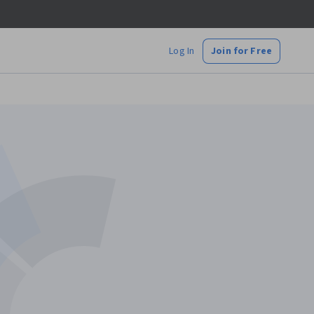
Log In
Join for Free