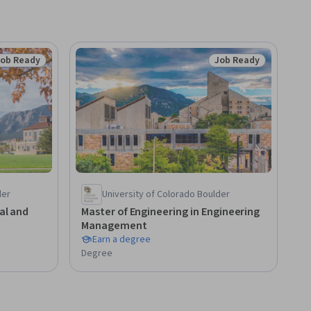
Job Ready
Job Ready
tatus: Job Ready
Status: Job Ready
der
University of Colorado Boulder
cal and
Master of Engineering in Engineering
Management
Earn a degree
Degree