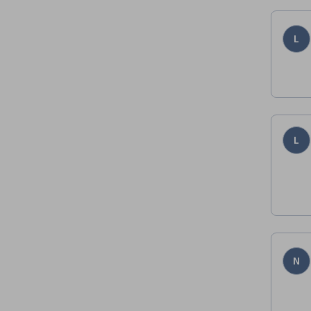
L
L
N