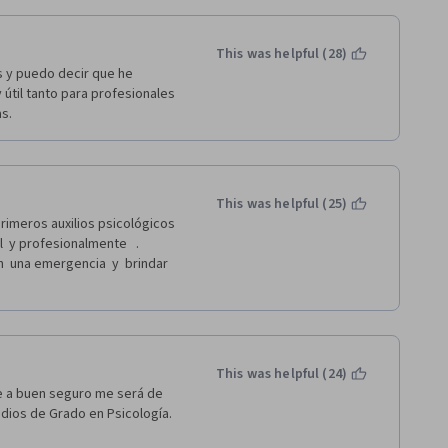
This was helpful (28)
s y puedo decir que he 
til tanto para profesionales 
s. 
This was helpful (25)
meros auxilios psicológicos    
 y profesionalmente   . 
 una emergencia  y  brindar 
This was helpful (24)
e a buen seguro me será de 
udios de Grado en Psicología.