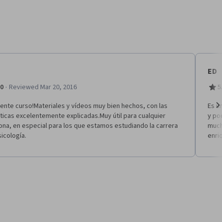
ED
·
.0
Reviewed Mar 20, 2016
5
ente curso!Materiales y vídeos muy bien hechos, con las
Es u
icas excelentemente explicadas.Muy útil para cualquier
y po
Ne
na, en especial para los que estamos estudiando la carrera
much
icología.
enri