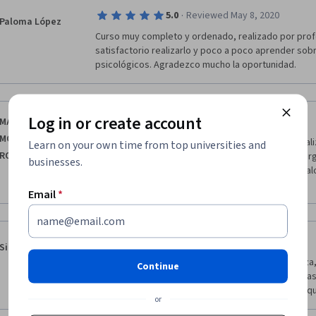
·
5.0
Reviewed May 8, 2020
Paloma López
Curso muy completo y ordenado, realizado por prof
satisfactorio realizarlo y poco a poco aprender sobre
psicológicos. Agradezco mucho la oportunidad.
Log in or create account
·
3.0
Reviewed Apr 26, 2020
MARIA ELEODORA
MORENO
Estimados administradores, supuestamente al finaliz
Learn on your own time from top universities and
RODRIGUEZ
una certificación por 30 horas académicas si embarg
businesses.
SIN CREDITO, para nosotros eso quiere decir sin valor
jugáis o aclaren esa situación por favor
Email
*
·
5.0
Reviewed May 24, 2020
Silvia Pareja
Estoy muy agradecida por tan excelente enseñanza,
Continue
aprendido mucho de como ayudar al prójimo gracias 
muchas gracias y Dios bendiga a todo su valioso equ
or