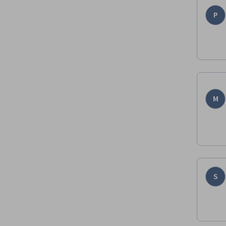
P
M
S