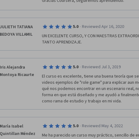
Gracias Coursera, seguiremos aprendiendo.
·
5.0
Reviewed Apr 16, 2020
JULIETH TATIANA
BEDOYA VILLAMIL
UN EXCELENTE CURSO, Y CON MAESTRAS EXTRAORDI
TANTO APRENDIZAJE. 
·
5.0
Reviewed Jul 3, 2019
Iris Alejandra
Montoya Ricaurte
El curso es excelente, tiene una buena teoría que 
videos ejemplos de "role game" para explicar aun me
qué nos podemos encontrar en un escenario real, no 
forma en que está diseñado y me ayudó a finalmente 
como rama de estudio y trabajo en mi vida.
·
5.0
Reviewed May 4, 2022
María Isabel
Quintillan Méndez
Me ha parecido un curso muy práctico, sencillo de en