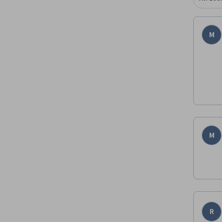
M
M
R