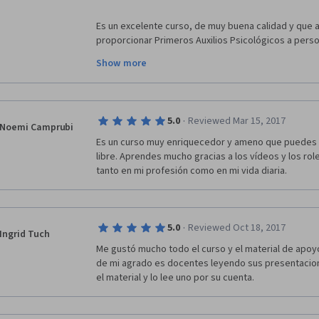
Es un excelente curso, de muy buena calidad y que
proporcionar Primeros Auxilios Psicológicos a perso
sido de mucha utilidad en mi vida personal y familiar.
Show more
·
5.0
Reviewed Mar 15, 2017
Noemi Camprubi
Es un curso muy enriquecedor y ameno que puedes 
libre. Aprendes mucho gracias a los vídeos y los rol
tanto en mi profesión como en mi vida diaria. 
·
5.0
Reviewed Oct 18, 2017
Ingrid Tuch
Me gustó mucho todo el curso y el material de apoyo
de mi agrado es docentes leyendo sus presentacione
el material y lo lee uno por su cuenta.