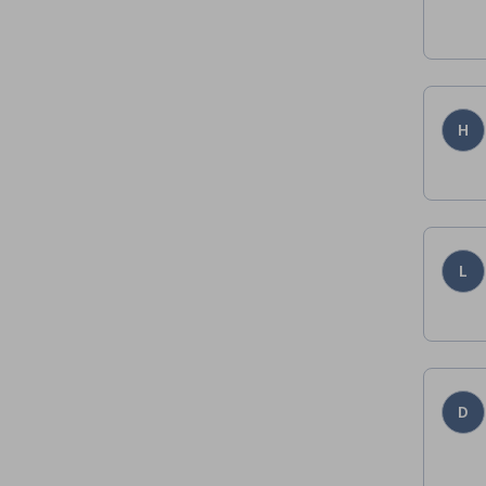
H
L
D