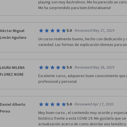
playing son muy ilustrativos. Me ha parecido un cur
Me ha sorprendido para bien.Enhorabuena!
·
5.0
Reviewed May 27, 2019
Héctor Miguel
Limón Aguilera
Un curso realmente bueno, hecho con dedicación y de
variedad. Las formas de explicación idoneas para u
·
5.0
Reviewed May 28, 2019
LAURA MILENA
FLOREZ NORE
Excelente curso, adquieres buen conocimiento que pu
profesional y personal.
·
5.0
Reviewed Apr 17, 2020
Daniel Alberto
Perea
Muy buen curso , el contenido muy acorde y especi
histórico frente a esta COVID 19. Me gustaría que se
actualización acerca de como abordar una temática c