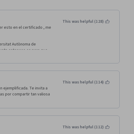
This was helpful (128)
 esto en el certificado , me 
ersitat Autònoma de 
gunta entonces es para que 
 autorizados ,???? lquefigure 
presentar este curso como 
 
This was helpful (114)
 ejemplificada. Te invita a 
ias por compartir tan valiosa 
This was helpful (112)