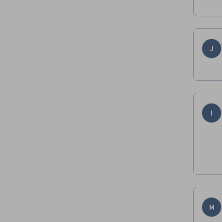
J
I
M