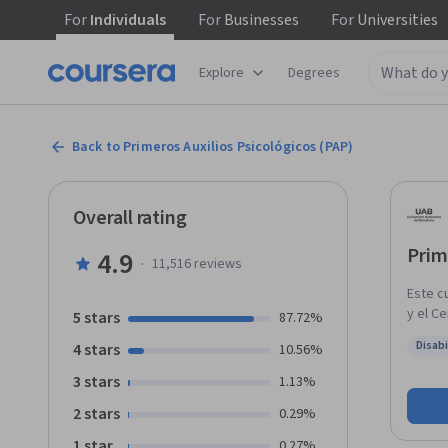
For
Individuals
For
Businesses
For
Universities
Explore
Degrees
Back to Primeros Auxilios Psicológicos (PAP)
Overall rating
Prim
4.9
·
11,516
reviews
Este c
y el C
5 stars
87.72%
de pri
Disabi
4 stars
10.56%
altame
Status:
crític
3 stars
1.13%
accide
2 stars
0.29%
o repe
masiva
1 star
0.27%