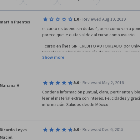
·
1.0
Reviewed Aug 19, 2019
martin Puentes
el curso es bueno sin dudas ^, pero como van a poner
parece que le quita validez al curso como usuario
¨curso en línea SIN  CREDITO AUTORIZADO  por Univ
Barcelona y ofrecido a través de Coursera :  mi pre
Show more
figura la universidd de Barcelona si no tiene creditos
eso en el cerfiicado quita valor al estudiante para 
valido en cualquier ente tanto publico como privado
·
5.0
Reviewed May 2, 2016
Mariana H
Contiene información puntual, clara, pertinente y bien
leer el material extra con interés. Felicidades y grac
información. Saludos desde México 
·
5.0
Reviewed Dec 6, 2015
Ricardo Leyva
Maciel