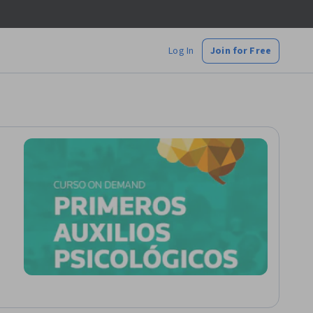
Log In
Join for Free