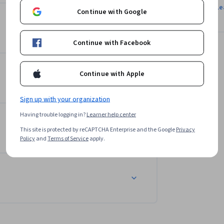
Le
Continue with Google
Continue with Facebook
Continue with Apple
Sign up with your organization
Having trouble logging in?
Learner help center
This site is protected by reCAPTCHA Enterprise and the Google
Privacy
Policy
and
Terms of Service
apply.