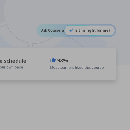
Ask Coursera
Is this right for me?
98%
le schedule
your own pace
Most learners liked this course