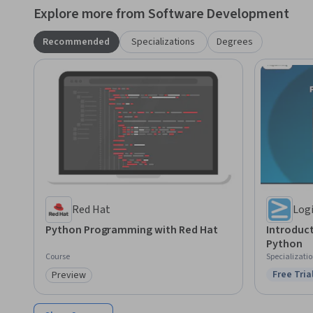
Explore more from Software Development
Recommended
Specializations
Degrees
Red Hat
Log
Python Programming with Red Hat
Introduc
Python
Course
Specializati
Free Tria
Preview
Status: F
Category: Preview