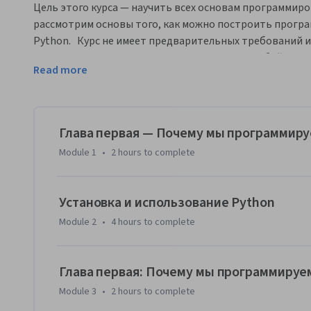
Цель этого курса — научить всех основам программир
рассмотрим основы того, как можно построить програм
Python.   Курс не имеет предварительных требований и
математике, кроме самого элементарного. Любой, у ког
Read more
компьютером, сумеет освоить материалы этого курса. Э
«Python for Everybody».  После завершения этого курса
продвинутые курсы программирования. В этом курсе ра
Глава первая — Почему мы программир
Module 1
•
2 hours
to complete
Установка и использование Python
Module 2
•
4 hours
to complete
Глава первая: Почему мы программируе
Module 3
•
2 hours
to complete