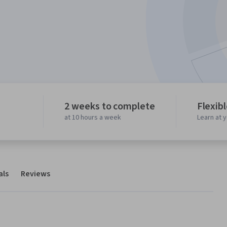
2 weeks to complete
Flexib
at 10 hours a week
Learn at 
als
Reviews