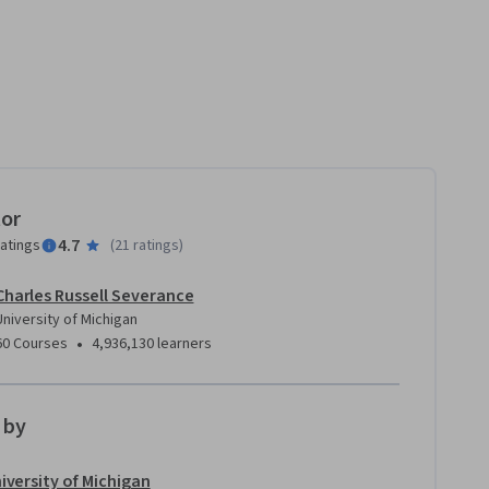
tor
4.7
ratings
(
21 ratings
)
Charles Russell Severance
University of Michigan
•
60 Courses
4,936,130 learners
 by
iversity of Michigan