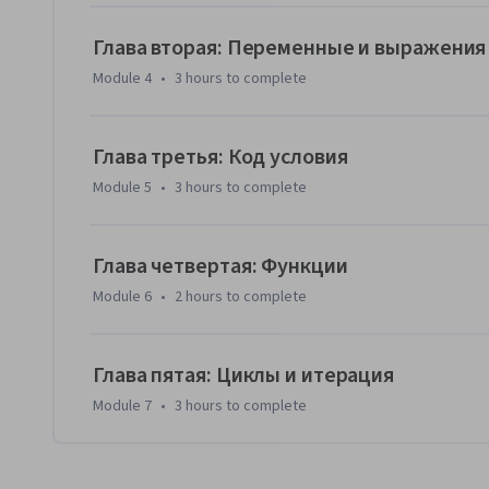
Глава вторая: Переменные и выражения
Module 4
•
3 hours
to complete
Глава третья: Код условия
Module 5
•
3 hours
to complete
Глава четвертая: Функции
Module 6
•
2 hours
to complete
Глава пятая: Циклы и итерация
Module 7
•
3 hours
to complete