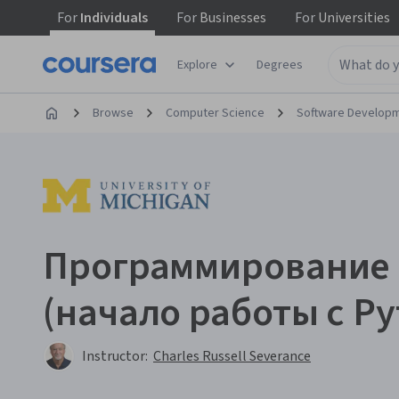
For
Individuals
For
Businesses
For
Universities
Explore
Degrees
Browse
Computer Science
Software Develop
Программирование 
(начало работы с Py
Instructor:
Charles Russell Severance