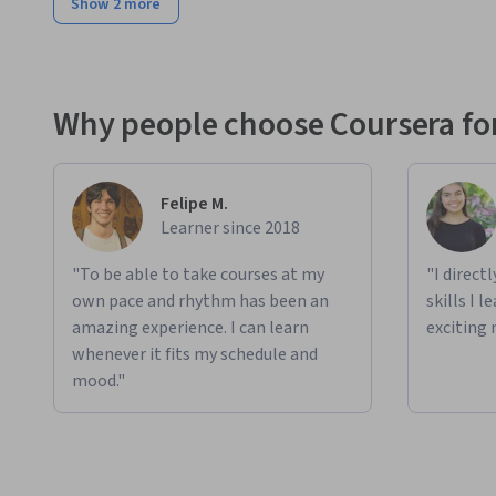
Show 2 more
Why people choose Coursera for
Felipe M.
Learner since 2018
"To be able to take courses at my
"I direct
own pace and rhythm has been an
skills I 
amazing experience. I can learn
exciting 
whenever it fits my schedule and
mood."