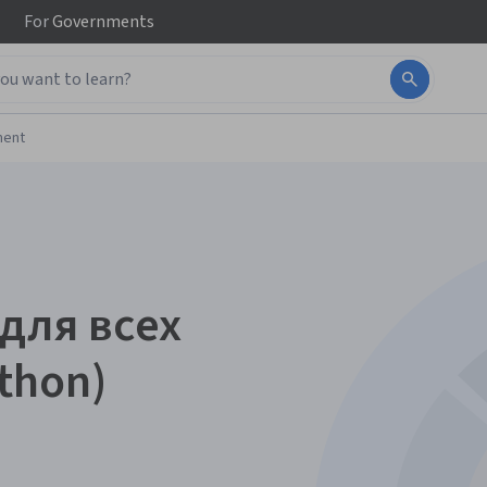
For
Governments
ment
для всех
thon)