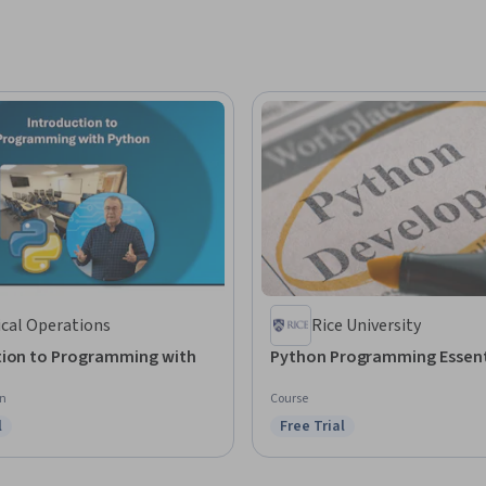
ical Operations
Rice University
tion to Programming with
Python Programming Essent
on
Course
l
Free Trial
ree Trial
Status: Free Trial