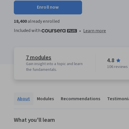
Enroll now
18,400
already enrolled
Included with
•
Learn more
7 modules
4.8
Gain insight into a topic and learn
106 reviews
the fundamentals.
About
Modules
Recommendations
Testimoni
What you'll learn