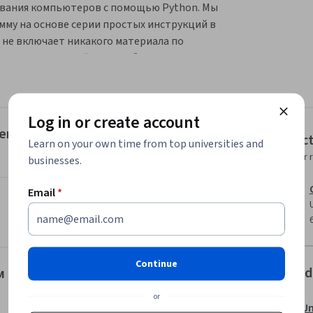
ования компьютеров с помощью Python. Мы 
му на основе серии простых инструкций в 
 не включает никакого материала по 
о есть умеренный опыт работы с 
тот курс охватывает главы 1-5 учебника 
 ученики будут готовы пройти более 
ссматривается Python 3.
Log in or create account
уем?
Instruc
Learn on your own time from top universities and
Instructor 
businesses.
Email
*
Continue
Offered
м (продолжение)
or
Un