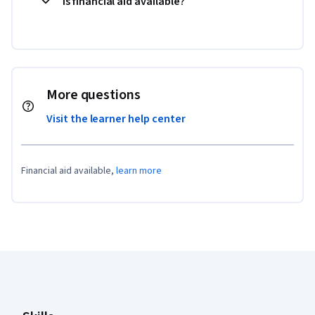
Is financial aid available?
More questions
Visit the learner help center
Financial aid available,
learn more
Coursera Footer