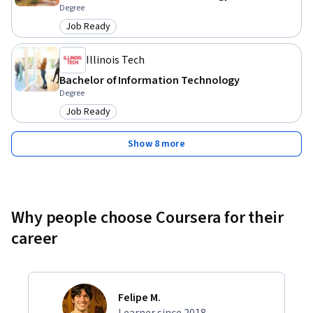
Degree
- Comprender las particularidades de la utilización de la 
Job Ready
inteligencia artificial. 

Category: Job Ready
- Analizar más en detalle conceptos de robótica y domótica 

Illinois Tech
- Conocer más en detalle de la nanotecnología 

- Comprender más en detalle sobre el concepto de 
Bachelor of Information Technology
Degree
cibercultura y a que apunta.
Job Ready
Category: Job Ready
Show 8 more
Why people choose Coursera for their
career
Felipe M.
Learner since 2018