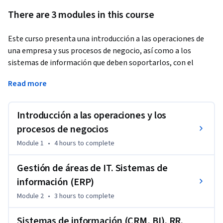
There are 3 modules in this course
Este curso presenta una introducción a las operaciones de 
una empresa y sus procesos de negocio, así como a los 
sistemas de información que deben soportarlos, con el 
objeto de materializar y potenciar la estrategia de negocio.
Read more
Los objetivos son:

• Comprender el rol de operaciones e IT dentro de una 
Introducción a las operaciones y los
organización.

• Conocer y aplicar los distintos aspectos del management 
procesos de negocios
de procesos  y sistemas de información de una empresa.

Module 1
•
4 hours
to complete
• Reconocer los principales beneficios, costos y riesgos 
relacionados con la información y los procesos de negocio.

Gestión de áreas de IT. Sistemas de
• Comprender las capacidades, el rol y responsabilidades del 
información (ERP)
CEO en la empresa en su relación con la tecnología y las 
Module 2
•
3 hours
to complete
operaciones.

• Reconocer la integración de la tecnología con el negocio de 
Sistemas de información (CRM, BI). RR.
la empresa.
