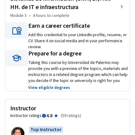
HH. de IT e infraestructura
• Adquirir pericia para liderar proyectos de implementación 
de tecnología y proyectos de mejora de procesos de negocio.
Module 3
•
4 hours
to complete
Earn a career certificate
Add this credential to your LinkedIn profile, resume, or
CV. Share it on social media and in your performance
review.
Prepare for a degree
Taking this course by Universidad de Palermo may
provide you with a preview of the topics, materials and
instructors in a related degree program which can help
you decide if the topic or university is right for you.
View eligible degrees
Instructor
4.8
Instructor ratings
(
59 ratings
)
Top Instructor