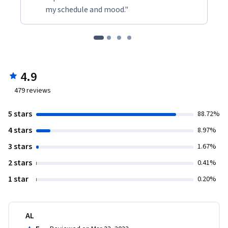
my schedule and mood."
4.9
479
reviews
5 stars
88.72%
4 stars
8.97%
3 stars
1.67%
2 stars
0.41%
1 star
0.20%
AL