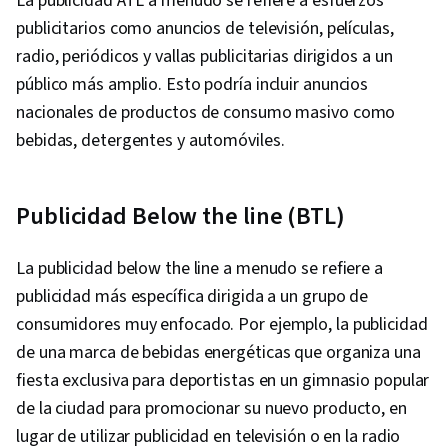
La publicidad ATL a menudo se refiere a esfuerzos
Media Content, Marketing Analytics, Social
publicitarios como anuncios de televisión, películas,
Media Campaigns, Digital Media Strategy, Brand
radio, periódicos y vallas publicitarias dirigidos a un
Management, Branding, Advertising, Content
público más amplio. Esto podría incluir anuncios
Creation, Content Performance Analysis, Driving
nacionales de productos de consumo masivo como
engagement, Brand Awareness, Drive
bebidas, detergentes y automóviles.
Engagement, Prompt Engineering Tools,
Google Gemini, Generative AI, Prompt
Publicidad Below the line (BTL)
Engineering, AI literacy, Professional
Development, Customer Relationship Building,
La publicidad below the line a menudo se refiere a
Customer and Client Support, Relationship
publicidad más específica dirigida a un grupo de
Management, Customer Retention, Product
consumidores muy enfocado. Por ejemplo, la publicidad
Improvement, Brand Loyalty, Digital Marketing
de una marca de bebidas energéticas que organiza una
Tools, Portfolio Management, Digital Analysis,
fiesta exclusiva para deportistas en un gimnasio popular
Customer Service, Web Analytics, Customer
de la ciudad para promocionar su nuevo producto, en
Relationship Management, Presentations,
lugar de utilizar publicidad en televisión o en la radio
Performance Analysis, Performance marketing,