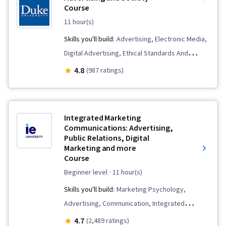
Google Ads, Social Media Management,
Course
Interviewing Skills, Media Planning, E-
11 hour(s)
Commerce, Search Engine Optimization,
Skills you'll build:
Advertising, Electronic Media,
Marketing, Email Marketing, Market Research,
Digital Advertising, Ethical Standards And
Advertising Campaigns, Sales, Order
Conduct, Online Advertising, Culture,
4.8
(987 ratings)
Processing, Digital Advertising, Marketing
Advertising Campaigns, Consumer Behaviour,
Strategies, General Sales Practices, Retail
Diversity Marketing, Marketing Psychology,
Management, Retail Store Operations, Market
Media and Communications
Trend, Sales Strategy, Business Research,
Integrated Marketing
Communications: Advertising,
Order Delivery, Shipping and Receiving, Order
Public Relations, Digital
Management, Keyword Research, Search
Marketing and more
Course
Engine Marketing, Conversion Funnel Analysis,
beginner level
· 11 hour(s)
Customer Engagement, Content Optimization,
Persona Development, Marketing Strategy and
Skills you'll build:
Marketing Psychology,
Techniques, Target Audience, Digital Marketing,
Advertising, Communication, Integrated
Customer Analysis, Content Scheduling, Social
Marketing Communications, Branding, Brand
4.7
(2,489 ratings)