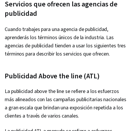
Servicios que ofrecen las agencias de
Google Ads, Social Media Management,
publicidad
Interviewing Skills, Media Planning, E-
Commerce, Search Engine Optimization,
Cuando trabajes para una agencia de publicidad,
Marketing, Email Marketing, Market Research,
aprenderás los términos únicos de la industria. Las
Advertising Campaigns, Sales, Order
agencias de publicidad tienden a usar los siguientes tres
Processing, Digital Advertising, Marketing
términos para describir los servicios que ofrecen.
Strategies, General Sales Practices, Retail
Management, Retail Store Operations, Market
Trend, Sales Strategy, Business Research,
Publicidad Above the line (ATL)
Order Delivery, Shipping and Receiving, Order
Management, Keyword Research, Search
La publicidad above the line se refiere a los esfuerzos
Engine Marketing, Conversion Funnel Analysis,
más alineados con las campañas publicitarias nacionales
Customer Engagement, Content Optimization,
a gran escala que brindan una exposición repetida a los
Persona Development, Marketing Strategy and
clientes a través de varios canales.
Techniques, Target Audience, Digital Marketing,
Customer Analysis, Content Scheduling, Social