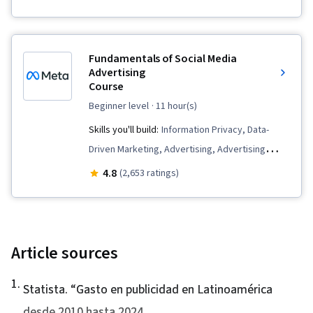
Media Content, Marketing Analytics, Social
Marketing, Advertising Campaigns, Brand
Media Campaigns, Digital Media Strategy, Brand
Loyalty, Marketing Communications, Campaign
Management, Branding, Advertising, Content
Planning, Marketing and Public Relations, Media
Fundamentals of Social Media
Creation, Content Performance Analysis, Driving
and Communications, Marketing Management,
Advertising
engagement, Brand Awareness, Drive
Course
Marketing, Brand Management, Marketing
Engagement, Prompt Engineering Tools,
Budgets, Marketing Planning, Brand Strategy,
beginner level
· 11 hour(s)
Google Gemini, Generative AI, Prompt
Communication Planning, Marketing Design
Skills you'll build:
Information Privacy, Data-
Engineering, AI literacy, Professional
Driven Marketing, Advertising, Advertising
Development, Customer Relationship Building,
Campaigns, Instagram, Social Media Campaigns,
4.8
(2,653 ratings)
Customer and Client Support, Relationship
Digital Advertising, Paid media, Social Media
Management, Customer Retention, Product
Content, Content Creation, Social Media
Improvement, Brand Loyalty, Digital Marketing
Marketing, Copywriting, Brand Management,
Tools, Portfolio Management, Digital Analysis,
Social Media, Online Advertising, Facebook,
Article sources
Customer Service, Web Analytics, Customer
Campaign Management
Relationship Management, Presentations,
1
.
Statista. “
Gasto en publicidad en Latinoamérica
Performance Analysis, Performance marketing,
desde 2010 hasta 2024
,