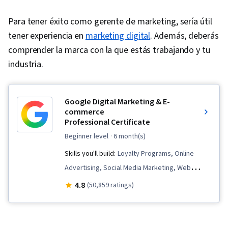
Para tener éxito como gerente de marketing, sería útil
tener experiencia en
marketing digital
. Además, deberás
comprender la marca con la que estás trabajando y tu
industria.
Google Digital Marketing & E-
commerce
Professional Certificate
beginner level
· 6 month(s)
Skills you'll build:
Loyalty Programs, Online
Advertising, Social Media Marketing, Web
Presence, Order Fulfillment, Spreadsheet
4.8
(50,859 ratings)
Software, Campaign Management, Paid media,
Social Media Strategy, Client Services, Data
Storytelling, Performance Measurement,